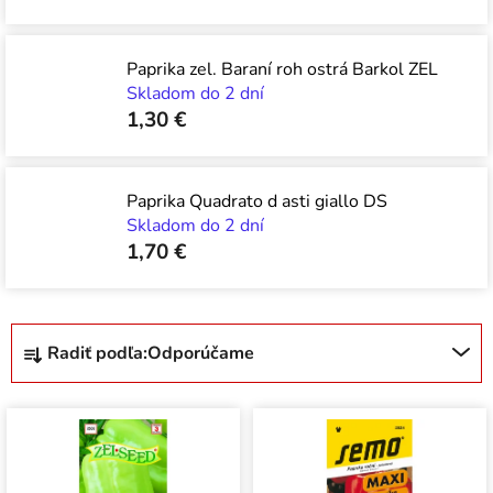
Paprika zel. Baraní roh ostrá Barkol ZEL
Skladom do 2 dní
1,30 €
Paprika Quadrato d asti giallo DS
Skladom do 2 dní
1,70 €
R
Radiť podľa:
Odporúčame
a
d
V
e
ý
n
p
i