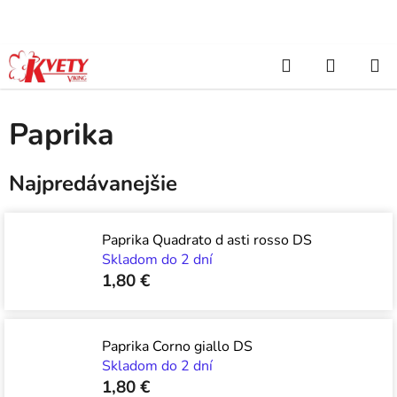
Prejsť
na
obsah
Hľadať
NÁKUP
Domov
/
Záhradkárske potreby
/
Semienka a osivá
/
Zelenina
/
Paprika
KOŠÍK
Paprika
Najpredávanejšie
Paprika Quadrato d asti rosso DS
Skladom do 2 dní
1,80 €
Paprika Corno giallo DS
Skladom do 2 dní
1,80 €