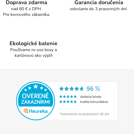
Doprava zdarma
Garancia doručenia
p
nad 60 € s DPH.
odoslanie do 3 pracovných dní.
r
Pre koncového zákazníka.
v
k
y
v
Ekologické balenie
ý
Používame re-use boxy a
p
kartónovú eko výplň
i
s
u
Z
á
p
ä
t
i
e