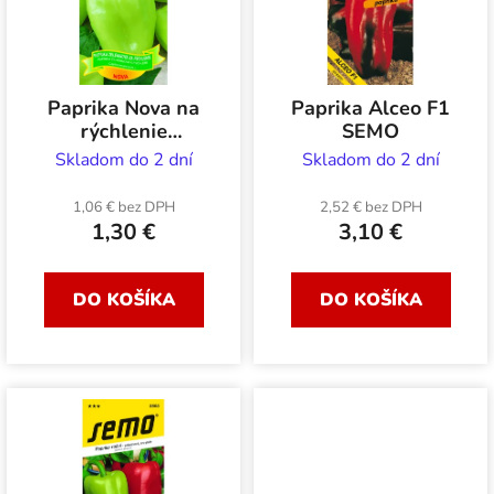
i
e
s
p
p
r
r
o
Paprika Nova na
Paprika Alceo F1
o
d
rýchlenie
SEMO
d
u
ZELSEED
Skladom do 2 dní
Skladom do 2 dní
u
k
k
1,06 € bez DPH
2,52 € bez DPH
t
1,30 €
3,10 €
t
o
o
v
v
DO KOŠÍKA
DO KOŠÍKA