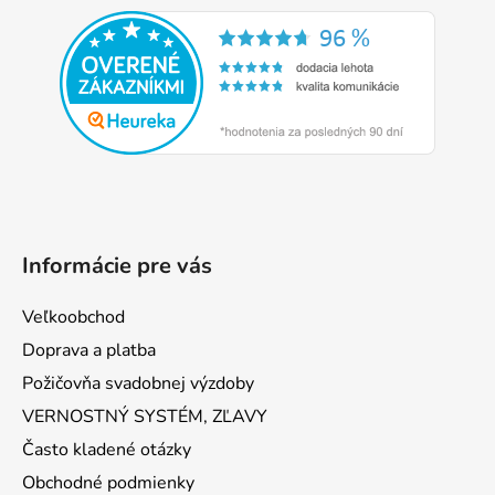
á
p
ä
t
i
e
Informácie pre vás
Veľkoobchod
Doprava a platba
Požičovňa svadobnej výzdoby
VERNOSTNÝ SYSTÉM, ZĽAVY
Často kladené otázky
Obchodné podmienky