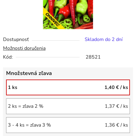
Dostupnosť
Skladom do 2 dní
Možnosti doručenia
Kód:
28521
Množstevná zľava
1 ks
1,40 €
/ ks
2 ks = zľava 2 %
1,37 €
/ ks
3 - 4 ks = zľava 3 %
1,36 €
/ ks