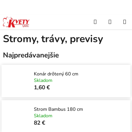
Prejsť
na
obsah
Hľadať
NÁKUP
Domov
/
Umelé kvety
/
Zeleň, stromy
/
Stromy, trávy, previsy
KOŠÍK
Stromy, trávy, previsy
Najpredávanejšie
Konár drôtený 60 cm
Skladom
1,60 €
Strom Bambus 180 cm
Skladom
82 €