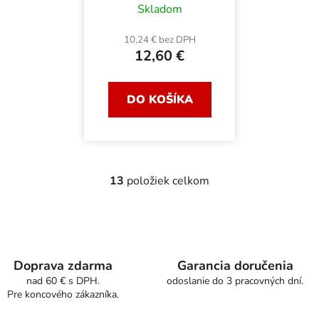
Skladom
10,24 € bez DPH
12,60 €
DO KOŠÍKA
13
položiek celkom
O
v
l
á
d
a
Doprava zdarma
Garancia doručenia
c
nad 60 € s DPH.
odoslanie do 3 pracovných dní.
Pre koncového zákazníka.
i
e