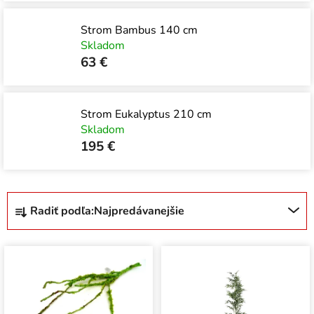
Strom Bambus 140 cm
Skladom
63 €
Strom Eukalyptus 210 cm
Skladom
195 €
R
Radiť podľa:
Najpredávanejšie
a
d
V
e
ý
n
p
i
i
e