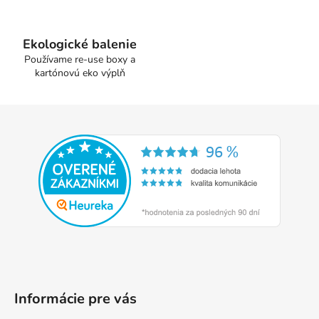
p
r
v
Ekologické balenie
k
Používame re-use boxy a
y
kartónovú eko výplň
v
ý
Z
p
á
i
p
s
u
ä
t
i
e
Informácie pre vás