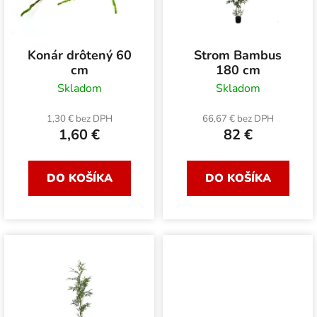
s
p
p
r
r
o
Konár drôtený 60
Strom Bambus
o
d
cm
180 cm
d
u
Skladom
Skladom
u
k
k
1,30 € bez DPH
66,67 € bez DPH
t
1,60 €
82 €
t
o
o
v
v
DO KOŠÍKA
DO KOŠÍKA