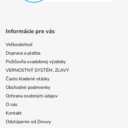
e
Informácie pre vás
Veľkoobchod
Doprava a platba
Požičovňa svadobnej výzdoby
VERNOSTNÝ SYSTÉM, ZĽAVY
Často kladené otázky
Obchodné podmienky
Ochrana osobných údajov
O nás
Kontakt
Odstúpenie od Zmuvy