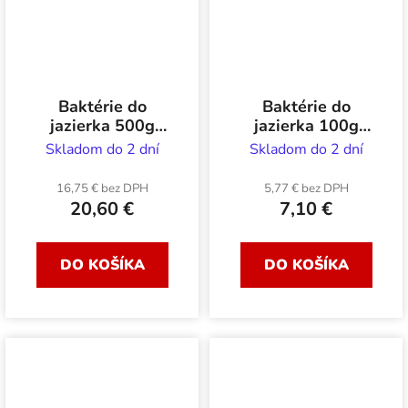
Baktérie do
Baktérie do
jazierka 500g
jazierka 100g
bledomodré Mr.
bledomodré Mr.
Skladom do 2 dní
Skladom do 2 dní
Bacteria
Bacteria
16,75 € bez DPH
5,77 € bez DPH
20,60 €
7,10 €
DO KOŠÍKA
DO KOŠÍKA