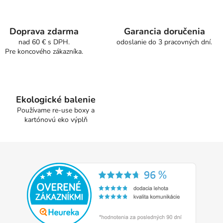
c
n
i
i
e
e
Doprava zdarma
Garancia doručenia
p
nad 60 € s DPH.
odoslanie do 3 pracovných dní.
r
Pre koncového zákazníka.
v
k
y
v
Ekologické balenie
ý
Používame re-use boxy a
p
kartónovú eko výplň
i
s
u
Z
á
p
ä
t
i