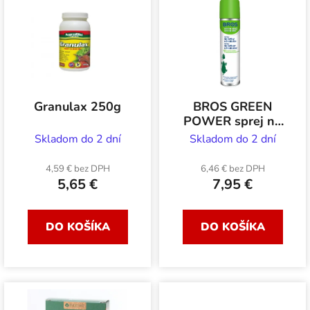
ý
n
p
i
i
e
s
p
p
r
r
o
Granulax 250g
BROS GREEN
o
d
POWER sprej na
d
u
krtkov a hraboše
Skladom do 2 dní
Skladom do 2 dní
400ml
u
k
k
4,59 € bez DPH
6,46 € bez DPH
t
5,65 €
7,95 €
t
o
o
v
v
DO KOŠÍKA
DO KOŠÍKA