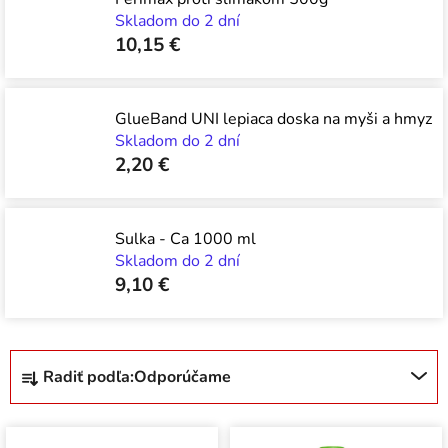
Skladom do 2 dní
10,15 €
GlueBand UNI lepiaca doska na myši a hmyz
Skladom do 2 dní
2,20 €
Sulka - Ca 1000 ml
Skladom do 2 dní
9,10 €
R
Radiť podľa:
Odporúčame
a
d
V
e