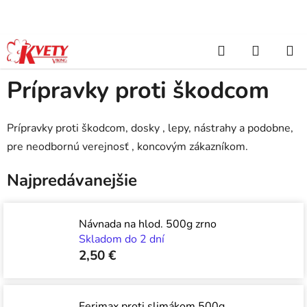
Prejsť
na
obsah
Hľadať
NÁKUP
Domov
/
Záhradkárske potreby
/
Prípravky proti škodcom
KOŠÍK
Prípravky proti škodcom
Prípravky proti škodcom, dosky , lepy, nástrahy a podobne,
pre neodbornú verejnosť , koncovým zákazníkom.
Najpredávanejšie
Návnada na hlod. 500g zrno
Skladom do 2 dní
2,50 €
Ferimax proti slimákom 500g