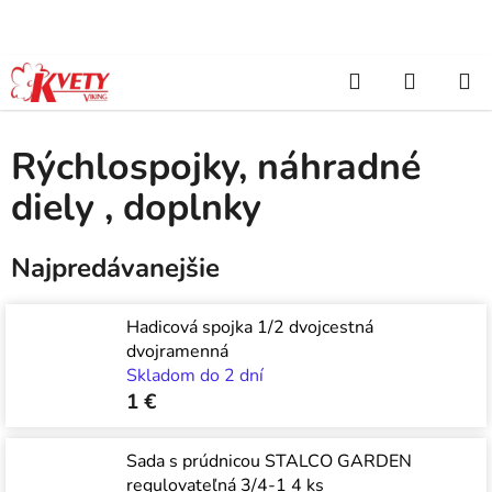
Prejsť
na
obsah
Hľadať
NÁKUP
Domov
/
Záhradkárske potreby
/
Vodný program
/
Rýchlospojky,
náhradné diely , doplnky
KOŠÍK
Rýchlospojky, náhradné
diely , doplnky
Najpredávanejšie
Hadicová spojka 1/2 dvojcestná
dvojramenná
Skladom do 2 dní
1 €
Sada s prúdnicou STALCO GARDEN
regulovateľná 3/4-1 4 ks