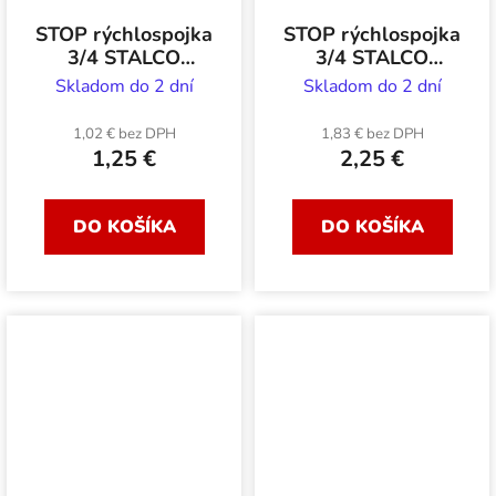
STOP rýchlospojka
STOP rýchlospojka
3/4 STALCO
3/4 STALCO
GARDEN plastová
GARDEN
Skladom do 2 dní
Skladom do 2 dní
pogumovaná
1,02 € bez DPH
1,83 € bez DPH
1,25 €
2,25 €
DO KOŠÍKA
DO KOŠÍKA