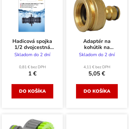
ý
n
p
i
i
e
s
p
p
r
r
o
Hadicová spojka
Adaptér na
o
d
1/2 dvojcestná
kohútik na
d
u
dvojramenná
záhradnú hadicu
Skladom do 2 dní
Skladom do 2 dní
mosadzný 3/4 a 1
u
k
k
0,81 € bez DPH
4,11 € bez DPH
t
1 €
5,05 €
t
o
o
v
v
DO KOŠÍKA
DO KOŠÍKA