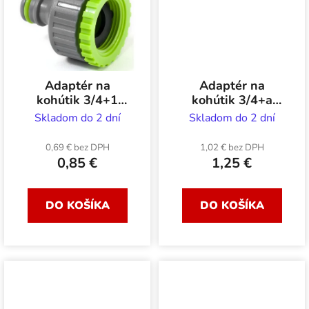
Adaptér na
Adaptér na
kohútik 3/4+1
kohútik 3/4+a
STALCO GARDEN
STALCO GARDEN
Skladom do 2 dní
Skladom do 2 dní
vnútorný závit
vnútorný závit
plast
plast
0,69 € bez DPH
1,02 € bez DPH
0,85 €
1,25 €
DO KOŠÍKA
DO KOŠÍKA