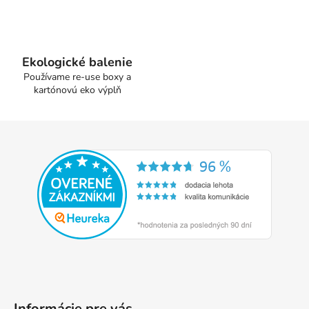
e
p
r
v
Ekologické balenie
k
Používame re-use boxy a
y
kartónovú eko výplň
v
ý
Z
p
á
i
p
s
u
ä
t
i
e
Informácie pre vás