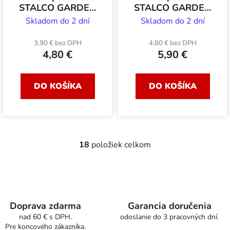
STALCO GARDEN
STALCO GARDEN
regulovateľná 1/2-
regulovateľná 3/4-
Skladom do 2 dní
Skladom do 2 dní
3/4 4 ks
1 4 ks
3,90 € bez DPH
4,80 € bez DPH
4,80 €
5,90 €
DO KOŠÍKA
DO KOŠÍKA
18
položiek celkom
O
v
l
á
d
a
Doprava zdarma
Garancia doručenia
c
nad 60 € s DPH.
odoslanie do 3 pracovných dní.
Pre koncového zákazníka.
i