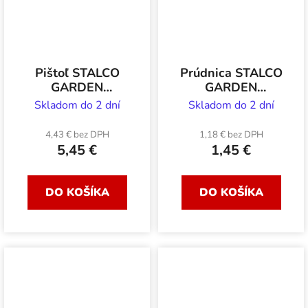
Pištoľ STALCO
Prúdnica STALCO
GARDEN
GARDEN
zavlažovacia 8
regulovateľná
Skladom do 2 dní
Skladom do 2 dní
polohová plastová
plastová
4,43 € bez DPH
1,18 € bez DPH
5,45 €
1,45 €
DO KOŠÍKA
DO KOŠÍKA