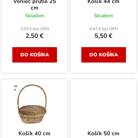
Veniec prútie 25
Košík 44 cm
o
d
cm
d
u
Skladom
Skladom
u
k
k
2,03 € bez DPH
4,47 € bez DPH
t
2,50 €
5,50 €
t
o
o
v
v
DO KOŠÍKA
DO KOŠÍKA
Košík 40 cm
Košík 50 cm