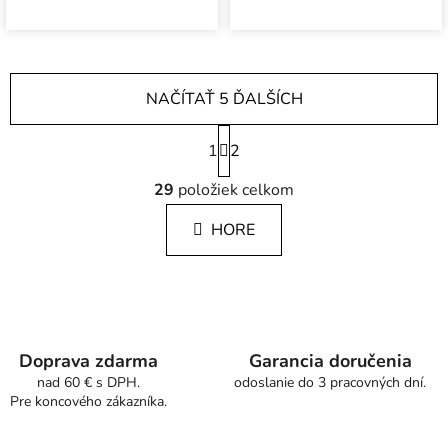
NAČÍTAŤ 5 ĎALŠÍCH
S
1
t
2
r
O
á
29
položiek celkom
v
n
l
k
HORE
á
o
d
v
a
a
c
n
i
i
e
e
Doprava zdarma
Garancia doručenia
p
nad 60 € s DPH.
odoslanie do 3 pracovných dní.
r
Pre koncového zákazníka.
v
k