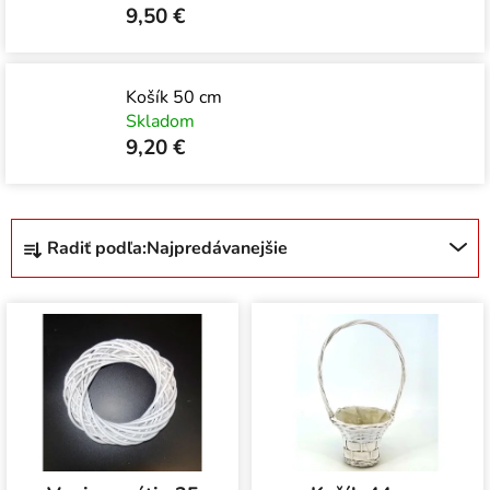
9,50 €
Košík 50 cm
Skladom
9,20 €
R
Radiť podľa:
Najpredávanejšie
a
d
V
e
ý
n
p
i
i
e
s
p
p
r
r
o