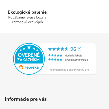
y
v
Ekologické balenie
ý
Používame re-use boxy a
p
kartónovú eko výplň
i
s
u
Z
á
p
ä
t
i
e
Informácie pre vás