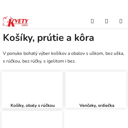
Prejsť
na
obsah
Hľadať
NÁKUP
Domov
/
Byt, darček, domácnosť
/
Košíky, prútie a kôra
KOŠÍK
Košíky, prútie a kôra
V ponuke bohatý výber košíkov a obalov s uškom, bez uška,
s rúčkou, bez rúčky, s igelitom i bez.
Košíky, obaly s rúčkou
Venčeky, srdiečka