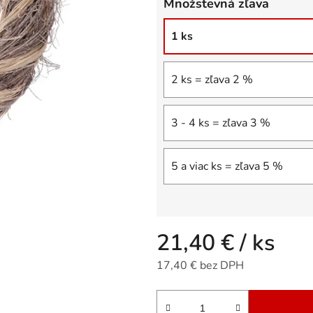
Množstevná zľava
5
hviezdičiek.
1 ks
2 ks = zľava 2 %
3 - 4 ks = zľava 3 %
5 a viac ks = zľava 5 %
21,40 €
/ ks
17,40 € bez DPH
Jednotková cena: