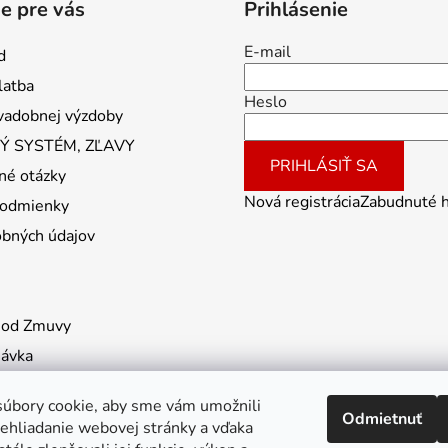
e pre vás
Prihlásenie
E-mail
d
latba
Heslo
vadobnej výzdoby
 SYSTÉM, ZĽAVY
PRIHLÁSIŤ SA
né otázky
Nová registrácia
Zabudnuté 
odmienky
obných údajov
 od Zmuvy
návka
úbory cookie, aby sme vám umožnili
Odmietnuť
ehliadanie webovej stránky a vďaka