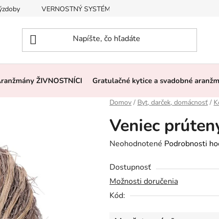
výzdoby
VERNOSTNÝ SYSTÉM, ZĽAVY
Často kladené otázk
ranžmány ŽIVNOSTNÍCI
Gratulačné kytice a svadobné aranž
Domov
/
Byt, darček, domácnosť
/
K
Veniec prúten
Priemerné
Neohodnotené
Podrobnosti ho
hodnotenie
Dostupnosť
produktu
Možnosti doručenia
je
Kód:
0,0
z