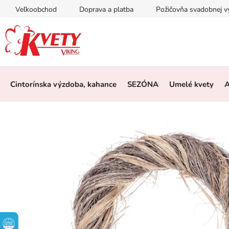
Prejsť
Veľkoobchod
Doprava a platba
Požičovňa svadobnej 
na
obsah
Cintorínska výzdoba, kahance
SEZÓNA
Umelé kvety
A