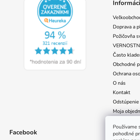
Informáci
p
ä
Veľkoobcho
t
Doprava a p
i
Požičovňa s
e
VERNOSTNÝ
Často klade
Obchodné p
Ochrana os
O nás
Kontakt
Odstúpenie
Moja objed
Používame s
Facebook
pohodlné pr