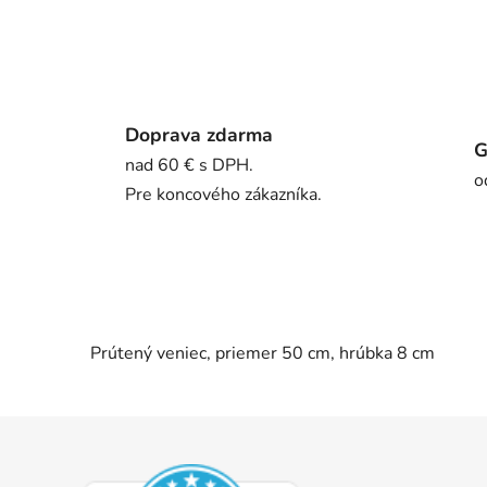
Doprava zdarma
G
nad 60 € s DPH.
o
Pre koncového zákazníka.
Prútený veniec, priemer 50 cm, hrúbka 8 cm
Z
á