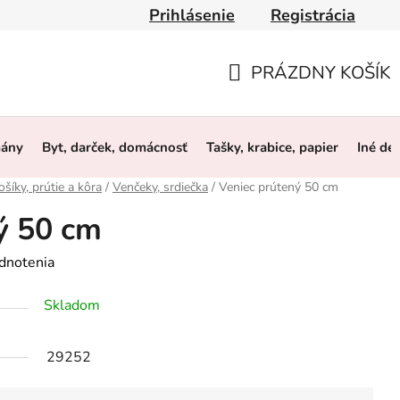
Prihlásenie
Registrácia
y
Obchodné podmienky
Ochrana osobných údajov
O 
PRÁZDNY KOŠÍK
NÁKUPNÝ
KOŠÍK
mány
Byt, darček, domácnosť
Tašky, krabice, papier
Iné de
ošíky, prútie a kôra
/
Venčeky, srdiečka
/
Veniec prútený 50 cm
ý 50 cm
dnotenia
Skladom
29252