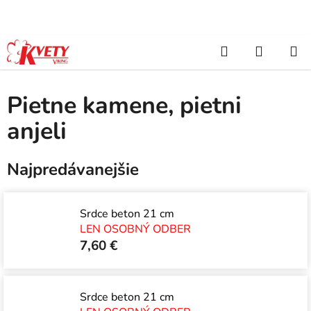
Prejsť
na
obsah
Hľadať
NÁKUP
Domov
/
SEZÓNA
/
Jeseň, Dušičky, Chryzanémy
/
Pietne kamene,
pietni anjeli
KOŠÍK
Pietne kamene, pietni
anjeli
Najpredávanejšie
Srdce beton 21 cm
LEN OSOBNÝ ODBER
7,60 €
Srdce beton 21 cm