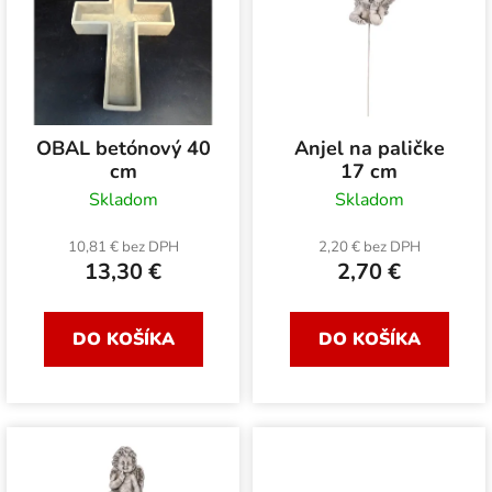
p
i
i
e
s
p
p
r
r
o
OBAL betónový 40
Anjel na paličke
o
d
cm
17 cm
d
u
Skladom
Skladom
u
k
k
10,81 € bez DPH
2,20 € bez DPH
t
13,30 €
2,70 €
t
o
o
v
v
DO KOŠÍKA
DO KOŠÍKA