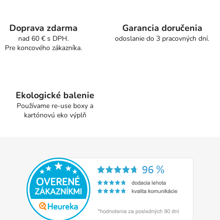
á
d
a
Doprava zdarma
Garancia doručenia
c
nad 60 € s DPH.
odoslanie do 3 pracovných dní.
Pre koncového zákazníka.
i
e
p
r
v
Ekologické balenie
k
Používame re-use boxy a
y
kartónovú eko výplň
v
ý
Z
p
á
i
p
s
u
ä
t
i
e