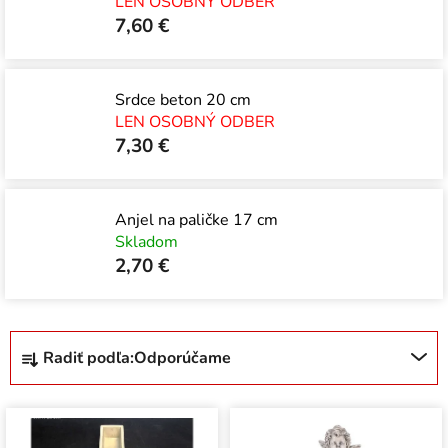
LEN OSOBNÝ ODBER
7,60 €
Srdce beton 20 cm
LEN OSOBNÝ ODBER
7,30 €
Anjel na paličke 17 cm
Skladom
2,70 €
R
Radiť podľa:
Odporúčame
a
d
V
e
ý
n