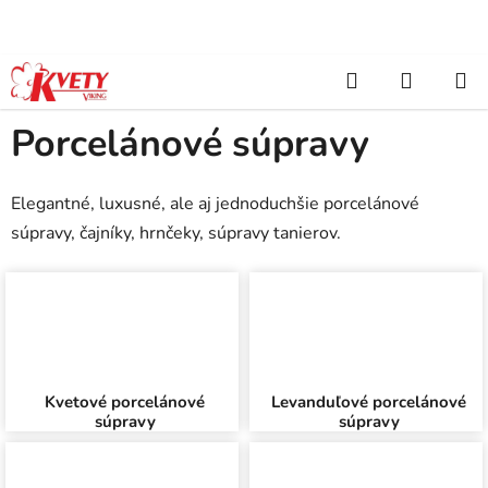
Prejsť
na
obsah
Hľadať
NÁKUP
Domov
/
Byt, darček, domácnosť
/
Porcelánové súpravy
KOŠÍK
Porcelánové súpravy
Elegantné, luxusné, ale aj jednoduchšie porcelánové
súpravy, čajníky, hrnčeky, súpravy tanierov.
Kvetové porcelánové
Levanduľové porcelánové
súpravy
súpravy