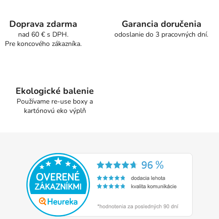
á
d
a
Doprava zdarma
Garancia doručenia
c
nad 60 € s DPH.
odoslanie do 3 pracovných dní.
Pre koncového zákazníka.
i
e
p
r
v
Ekologické balenie
k
Používame re-use boxy a
y
kartónovú eko výplň
v
ý
Z
p
á
i
p
s
u
ä
t
i
e