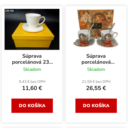
d
V
e
ý
n
p
i
i
e
s
p
p
r
r
o
Súprava
Súprava
o
d
porcelánová 230
porcelánová
d
u
ml
espresso
Skladom
Skladom
u
k
k
9,43 € bez DPH
21,59 € bez DPH
t
11,60 €
26,55 €
t
o
o
v
v
DO KOŠÍKA
DO KOŠÍKA