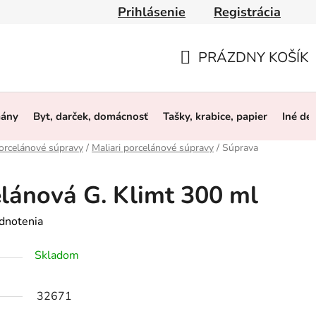
Prihlásenie
Registrácia
y
Obchodné podmienky
Ochrana osobných údajov
O 
PRÁZDNY KOŠÍK
NÁKUPNÝ
KOŠÍK
mány
Byt, darček, domácnosť
Tašky, krabice, papier
Iné de
orcelánové súpravy
/
Maliari porcelánové súpravy
/
Súprava
lánová G. Klimt 300 ml
dnotenia
Skladom
32671