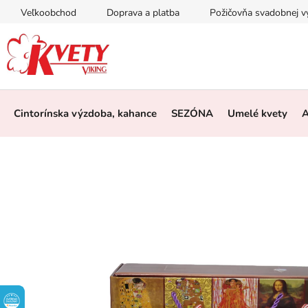
Prejsť
Veľkoobchod
Doprava a platba
Požičovňa svadobnej 
na
obsah
Cintorínska výzdoba, kahance
SEZÓNA
Umelé kvety
A