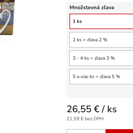
z
Množstevná zľava
5
hviezdičiek.
1 ks
2 ks = zľava 2 %
3 - 4 ks = zľava 3 %
5 a viac ks = zľava 5 %
26,55 €
/ ks
21,59 € bez DPH
Jednotková cena: