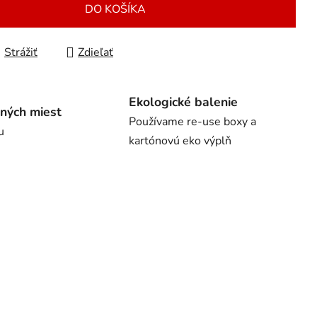
DO KOŠÍKA
Strážiť
Zdieľať
Ekologické balenie
ných miest
Používame re-use boxy a
u
kartónovú eko výplň