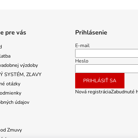
e pre vás
Prihlásenie
E-mail
d
latba
Heslo
vadobnej výzdoby
 SYSTÉM, ZĽAVY
PRIHLÁSIŤ SA
né otázky
Nová registrácia
Zabudnuté 
odmienky
obných údajov
 od Zmuvy