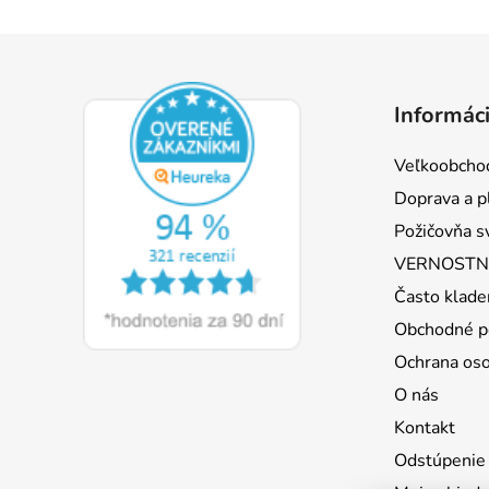
Z
á
Informáci
p
ä
Veľkoobcho
t
Doprava a p
i
Požičovňa s
e
VERNOSTNÝ
Často klade
Obchodné p
Ochrana os
O nás
Kontakt
Odstúpenie