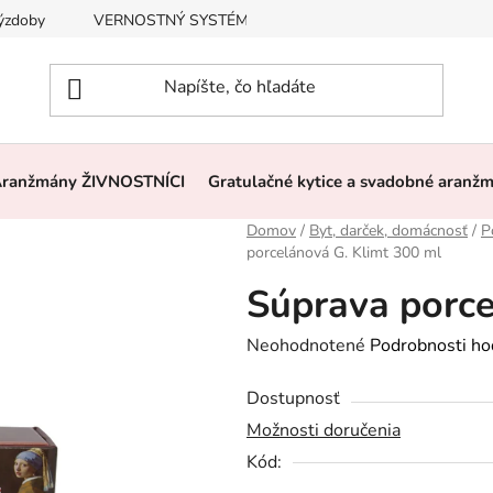
výzdoby
VERNOSTNÝ SYSTÉM, ZĽAVY
Často kladené otázk
ranžmány ŽIVNOSTNÍCI
Gratulačné kytice a svadobné aranž
Domov
/
Byt, darček, domácnosť
/
P
porcelánová G. Klimt 300 ml
Súprava porce
Priemerné
Neohodnotené
Podrobnosti ho
hodnotenie
Dostupnosť
produktu
Možnosti doručenia
je
Kód:
0,0