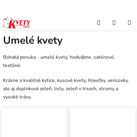
Prejsť
na
obsah
Hľadať
NÁKUP
Domov
/
Umelé kvety
KOŠÍK
Umelé kvety
Bohatá ponuka - umelé kvety, hodvábne, saténové,
textilné.
Krásne a kvalitné kytice, kusové kvety, hlavičky, vencovky,
ale aj doplnková zeleň, listy, zeleň v trsoch, stromy a
vysoké trávy.