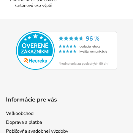
p
kartónovú eko výplň
i
s
u
Z
á
p
ä
t
i
e
Informácie pre vás
Veľkoobchod
Doprava a platba
Požičovňa svadobnej výzdoby