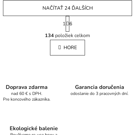
NAČÍTAŤ 24 ĎALŠÍCH
S
1
t
6
r
O
á
134
položiek celkom
v
n
l
k
HORE
á
o
d
v
a
a
c
n
i
i
e
e
Doprava zdarma
Garancia doručenia
p
nad 60 € s DPH.
odoslanie do 3 pracovných dní.
r
Pre koncového zákazníka.
v
k
y
v
Ekologické balenie
ý
Používame re-use boxy a