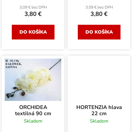
u
k
k
3,09 € bez DPH
3,09 € bez DPH
t
3,80 €
3,80 €
t
o
o
v
v
DO KOŠÍKA
DO KOŠÍKA
ORCHIDEA
HORTENZIA hlava
textilná 90 cm
22 cm
Skladom
Skladom