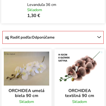
Levanduľa 36 cm
Skladom
1,30 €
R
Radiť podľa:
Odporúčame
a
d
V
e
ý
n
p
i
i
e
s
p
p
r
r
o
ORCHIDEA umelá
ORCHIDEA
o
d
biela 90 cm
textilná 90 cm
d
u
Skladom
Skladom