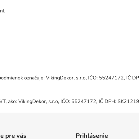
ní.
odmienok označuje: VikingDekor, s.r.o
, IČO: 55247172, IČ D
86/T, ako: VikingDekor, s.r.o, IČO: 55247172, IČ DPH: SK212
e pre vás
Prihlásenie