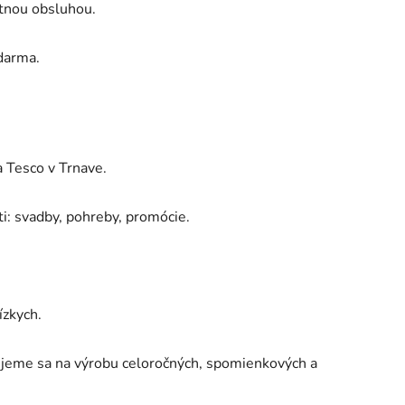
itnou obsluhou.
zdarma.
a Tesco v Trnave.
i: svadby, pohreby, promócie.
ízkych.
zujeme sa na výrobu celoročných, spomienkových a