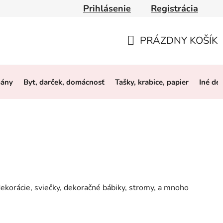
Prihlásenie
Registrácia
y
Obchodné podmienky
Ochrana osobných údajov
O 
PRÁZDNY KOŠÍK
NÁKUPNÝ
KOŠÍK
mány
Byt, darček, domácnosť
Tašky, krabice, papier
Iné de
korácie, sviečky, dekoračné bábiky, stromy, a mnoho