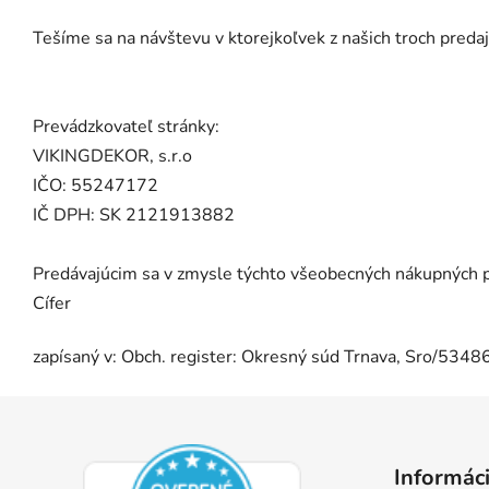
Tešíme sa na návštevu v ktorejkoľvek z našich troch predaj
Prevádzkovateľ stránky:
VIKINGDEKOR, s.r.o
IČO: 55247172
IČ DPH: SK 2121913882
Predávajúcim sa v zmysle týchto všeobecných nákupných p
Cífer
zapísaný v: Obch. register: Okresný súd Trnava, Sro/534
Z
á
Informáci