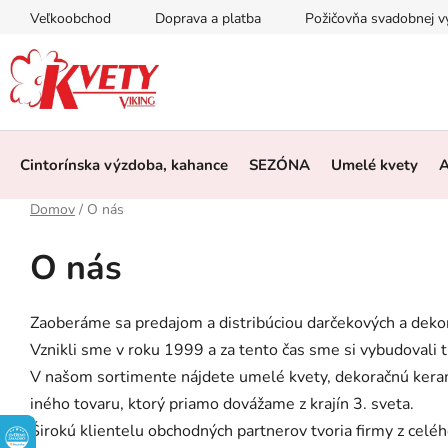
Prejsť
Veľkoobchod
Doprava a platba
Požičovňa svadobnej 
na
obsah
Cintorínska výzdoba, kahance
SEZÓNA
Umelé kvety
A
Domov
/
O nás
O nás
Zaoberáme sa predajom a distribúciou darčekových a dek
Vznikli sme v roku 1999 a za tento čas sme si vybudovali 
V našom sortimente nájdete umelé kvety, dekoračnú kerami
iného tovaru, ktorý priamo dovážame z krajín 3. sveta.
Širokú klientelu obchodných partnerov tvoria firmy z celéh