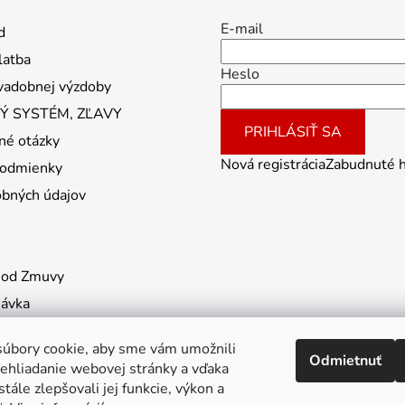
E-mail
d
latba
Heslo
vadobnej výzdoby
 SYSTÉM, ZĽAVY
PRIHLÁSIŤ SA
né otázky
Nová registrácia
Zabudnuté 
odmienky
obných údajov
 od Zmuvy
návka
úbory cookie, aby sme vám umožnili
Odmietnuť
ehliadanie webovej stránky a vďaka
tále zlepšovali jej funkcie, výkon a