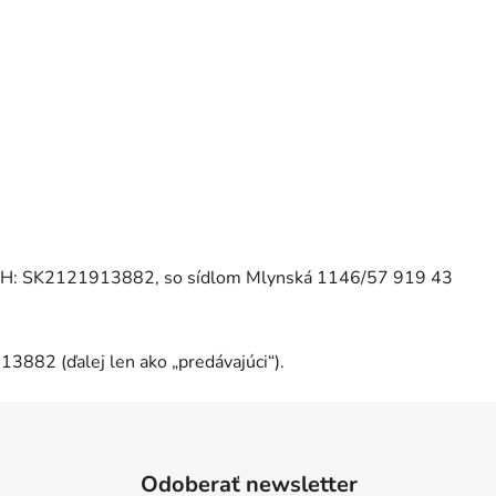
PH: SK2121913882, so sídlom Mlynská 1146/57 919 43
1913882
(ďalej len ako „predávajúci“).
Odoberať newsletter