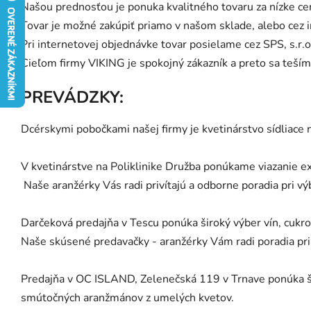
Našou prednosťou je ponuka kvalitného tovaru za nízke ce
Tovar je možné zakúpiť priamo v našom sklade, alebo cez i
Pri internetovej objednávke tovar posielame cez SPS, s.r.
Cieľom firmy VIKING je spokojný zákazník a preto sa tešíme
PREVÁDZKY:
Dcérskymi pobočkami našej firmy je kvetinárstvo sídliace n
V kvetinárstve na Poliklinike Družba ponúkame viazanie ex
Naše aranžérky Vás radi privítajú a odborne poradia pri vý
Darčeková predajňa v Tescu ponúka široký výber vín, cukro
Naše skúsené predavačky - aranžérky Vám radi poradia pri 
Predajňa v OC ISLAND, Zelenečská 119 v Trnave ponúka ši
smútočných aranžmánov z umelých kvetov.