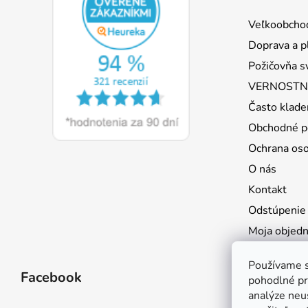
p
ä
Veľkoobcho
t
Doprava a p
i
Požičovňa s
e
VERNOSTNÝ
Často klade
Obchodné p
Ochrana os
O nás
Kontakt
Odstúpenie
Moja objed
Používame s
Facebook
pohodlné pr
analýze neus