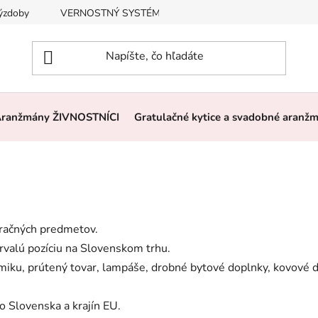
výzdoby
VERNOSTNÝ SYSTÉM, ZĽAVY
Často kladené otázk
ranžmány ŽIVNOSTNÍCI
Gratulačné kytice a svadobné aranž
oračných predmetov.
trvalú pozíciu na Slovenskom trhu.
ku, prútený tovar, lampáše, drobné bytové doplnky, kovové de
o Slovenska a krajín EU.