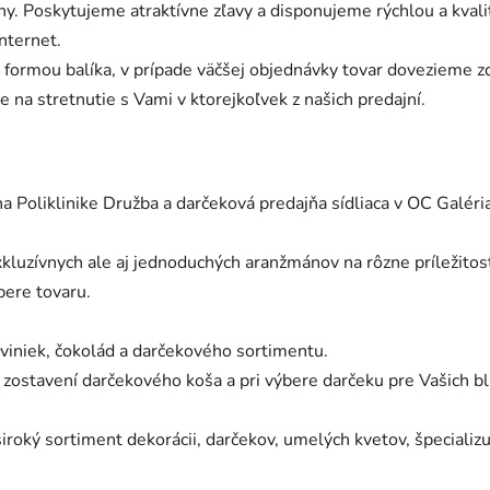
ny. Poskytujeme atraktívne zľavy a disponujeme rýchlou a kval
nternet.
o formou balíka, v prípade väčšej objednávky tovar dovezieme 
 na stretnutie s Vami v ktorejkoľvek z našich predajní.
a Poliklinike Družba a darčeková predajňa sídliaca v OC Galéri
kluzívnych ale aj jednoduchých aranžmánov na rôzne príležitost
bere tovaru.
viniek, čokolád a darčekového sortimentu.
zostavení darčekového koša a pri výbere darčeku pre Vašich bl
roký sortiment dekorácii, darčekov, umelých kvetov, špeciali