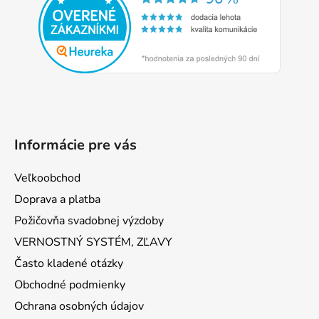
ä
t
i
e
Informácie pre vás
Veľkoobchod
Doprava a platba
Požičovňa svadobnej výzdoby
VERNOSTNÝ SYSTÉM, ZĽAVY
Často kladené otázky
Obchodné podmienky
Ochrana osobných údajov