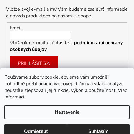
Vložte svoj e-mail a my Vám budeme zasielať informácie
o nových produktoch na našom e-shope.
Email
Vložením e-mailu súhlasíte s
podmienkami ochrany
osobných údajov
PRIHLÁSIŤ SA
Používame súbory cookie, aby sme vám umožnili
pohodlné prehliadanie webovej stránky a vďaka analýze
Facebook
neustále zlepšovali jej funkcie, výkon a použiteľnosť.
Viac
informácií
Nastavenie
Vytvoril Shoptet
Odmietnuť
Súhlasím
Copyright 2026
Dekoracie-darceky.sk
. Všetky práva