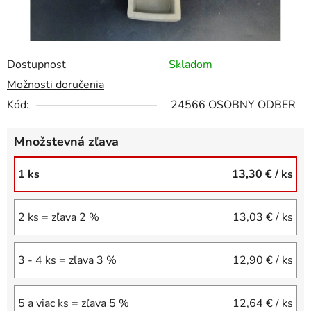
Dostupnosť
Skladom
Možnosti doručenia
Kód:
24566 OSOBNY ODBER
Množstevná zľava
1 ks
13,30 €
/ ks
2 ks = zľava 2 %
13,03 €
/ ks
3 - 4 ks = zľava 3 %
12,90 €
/ ks
5 a viac ks = zľava 5 %
12,64 €
/ ks