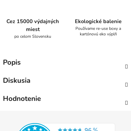
Cez 15000 výdajných
Ekologické balenie
miest
Používame re-use boxy a
kartónovú eko výplň
po celom Slovensku
Popis
Diskusia
Hodnotenie
Z
á
p