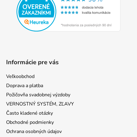
ä
t
i
e
Informácie pre vás
Veľkoobchod
Doprava a platba
Požičovňa svadobnej výzdoby
VERNOSTNÝ SYSTÉM, ZĽAVY
Často kladené otázky
Obchodné podmienky
Ochrana osobných údajov