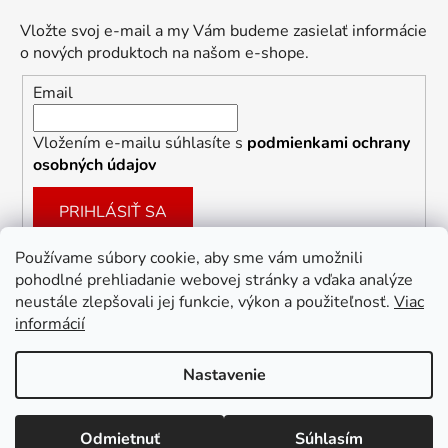
Vložte svoj e-mail a my Vám budeme zasielať informácie
o nových produktoch na našom e-shope.
Email
Vložením e-mailu súhlasíte s
podmienkami ochrany
osobných údajov
PRIHLÁSIŤ SA
Používame súbory cookie, aby sme vám umožnili
pohodlné prehliadanie webovej stránky a vďaka analýze
Facebook
neustále zlepšovali jej funkcie, výkon a použiteľnosť.
Viac
informácií
Nastavenie
Vytvoril Shoptet
Odmietnuť
Súhlasím
Copyright 2026
Dekoracie-darceky.sk
. Všetky práva