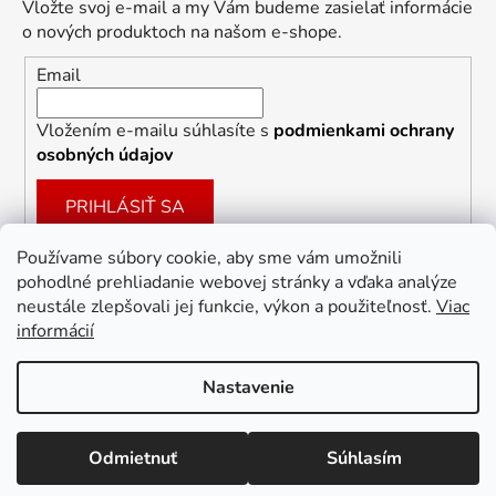
Vložte svoj e-mail a my Vám budeme zasielať informácie
o nových produktoch na našom e-shope.
Email
Vložením e-mailu súhlasíte s
podmienkami ochrany
osobných údajov
PRIHLÁSIŤ SA
Používame súbory cookie, aby sme vám umožnili
pohodlné prehliadanie webovej stránky a vďaka analýze
Facebook
neustále zlepšovali jej funkcie, výkon a použiteľnosť.
Viac
informácií
Nastavenie
Vytvoril Shoptet
Zľava 10 % na prvý
ÁNO
Nie
Odmietnuť
Súhlasím
Copyright 2026
Dekoracie-darceky.sk
. Všetky práva
nákup?
vyhradené.
Upraviť nastavenie cookies