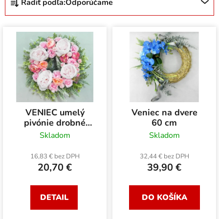
Radiť podľa:
Odporúčame
a
d
V
e
ý
n
p
i
i
e
s
p
p
r
r
o
VENIEC umelý
Veniec na dvere
o
d
pivónie drobné
60 cm
d
u
kvietky 35 cm
Skladom
Skladom
u
k
k
16,83 € bez DPH
32,44 € bez DPH
t
20,70 €
39,90 €
t
o
o
v
v
DETAIL
DO KOŠÍKA