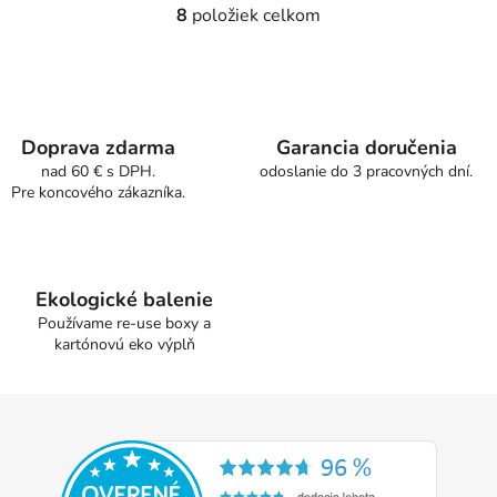
8
položiek celkom
O
v
l
á
d
a
Doprava zdarma
Garancia doručenia
c
nad 60 € s DPH.
odoslanie do 3 pracovných dní.
Pre koncového zákazníka.
i
e
p
r
v
Ekologické balenie
k
Používame re-use boxy a
y
kartónovú eko výplň
v
ý
Z
p
á
i
p
s
u
ä