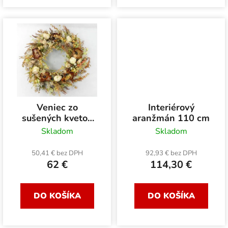
Veniec zo
Interiérový
sušených kvetov
aranžmán 110 cm
55 cm
Skladom
Skladom
50,41 € bez DPH
92,93 € bez DPH
62 €
114,30 €
DO KOŠÍKA
DO KOŠÍKA