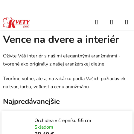
Prejsť
na
obsah
Hľadať
NÁKUP
Domov
/
Cintorínska výzdoba, kahance
/
Vence na dvere a interiér
KOŠÍK
Vence na dvere a interiér
Oživte Váš interiér s našimi elegantnými aranžmánmi -
tvorené ako originály z našej aranžérskej dielne.
Tvoríme voľne, ale aj na zakázku podľa Vašich požiadaviek
na tvar, farbu, veľkosť a cenu aranžmánu.
Najpredávanejšie
Orchidea v črepníku 55 cm
Skladom