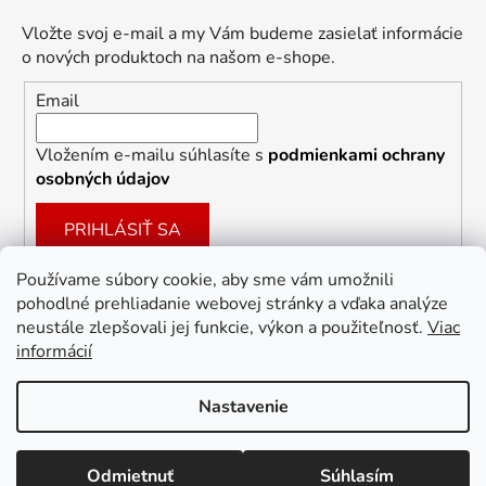
Vložte svoj e-mail a my Vám budeme zasielať informácie
o nových produktoch na našom e-shope.
Email
Vložením e-mailu súhlasíte s
podmienkami ochrany
osobných údajov
PRIHLÁSIŤ SA
Používame súbory cookie, aby sme vám umožnili
pohodlné prehliadanie webovej stránky a vďaka analýze
Facebook
neustále zlepšovali jej funkcie, výkon a použiteľnosť.
Viac
informácií
Nastavenie
Vytvoril Shoptet
Odmietnuť
Súhlasím
Copyright 2026
Dekoracie-darceky.sk
. Všetky práva