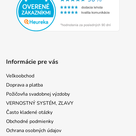
ä
t
i
e
Informácie pre vás
Veľkoobchod
Doprava a platba
Požičovňa svadobnej výzdoby
VERNOSTNÝ SYSTÉM, ZĽAVY
Často kladené otázky
Obchodné podmienky
Ochrana osobných údajov