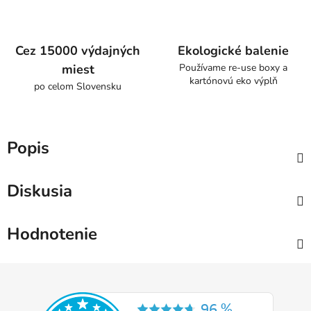
Cez 15000 výdajných
Ekologické balenie
miest
Používame re-use boxy a
kartónovú eko výplň
po celom Slovensku
Popis
Diskusia
Hodnotenie
Z
á
p