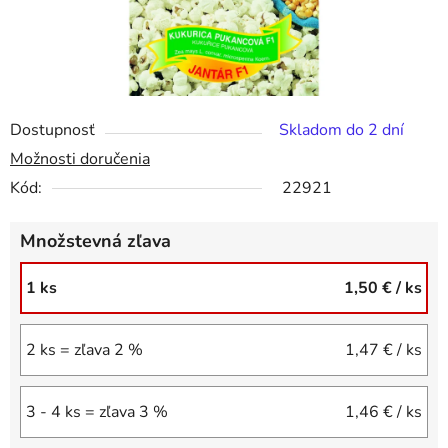
Dostupnosť
Skladom do 2 dní
Možnosti doručenia
Kód:
22921
Množstevná zľava
1 ks
1,50 €
/ ks
2 ks = zľava 2 %
1,47 €
/ ks
3 - 4 ks = zľava 3 %
1,46 €
/ ks