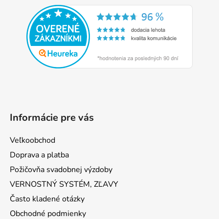
á
p
ä
t
i
e
Informácie pre vás
Veľkoobchod
Doprava a platba
Požičovňa svadobnej výzdoby
VERNOSTNÝ SYSTÉM, ZĽAVY
Často kladené otázky
Obchodné podmienky