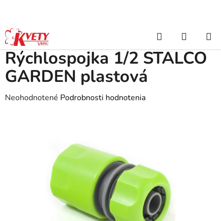
Prejsť
na
obsah
Hľadať
NÁKUP
Domov
/
Záhradkárske potreby
/
Vodný program
/
Rýchlospojka 1/2
STALCO GARDEN plastová
KOŠÍK
Rýchlospojka 1/2 STALCO
GARDEN plastová
Priemerné
Neohodnotené
Podrobnosti hodnotenia
hodnotenie
produktu
je
0,0
z
5
hviezdičiek.