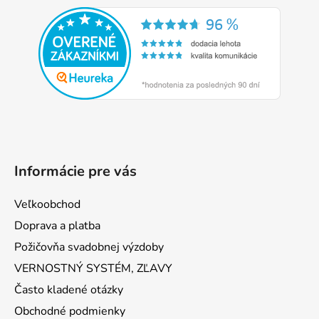
á
p
ä
t
i
e
Informácie pre vás
Veľkoobchod
Doprava a platba
Požičovňa svadobnej výzdoby
VERNOSTNÝ SYSTÉM, ZĽAVY
Často kladené otázky
Obchodné podmienky