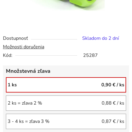
Dostupnosť
Skladom do 2 dní
Možnosti doručenia
Kód:
25287
Množstevná zľava
1 ks
0,90 €
/ ks
2 ks = zľava 2 %
0,88 €
/ ks
3 - 4 ks = zľava 3 %
0,87 €
/ ks