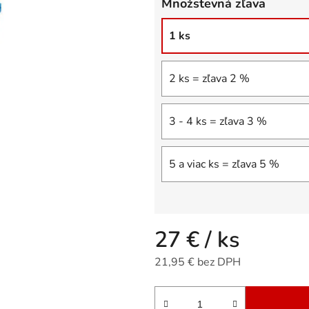
Množstevná zľava
5
hviezdičiek.
1 ks
2 ks = zľava 2 %
3 - 4 ks = zľava 3 %
5 a viac ks = zľava 5 %
27 €
/ ks
21,95 € bez DPH
Jednotková cena: