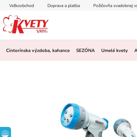
Prejsť
Veľkoobchod
Doprava a platba
Požičovňa svadobnej 
na
obsah
Cintorínska výzdoba, kahance
SEZÓNA
Umelé kvety
A