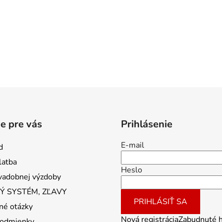
e pre vás
Prihlásenie
E-mail
d
latba
Heslo
vadobnej výzdoby
 SYSTÉM, ZĽAVY
PRIHLÁSIŤ SA
né otázky
Nová registrácia
Zabudnuté 
odmienky