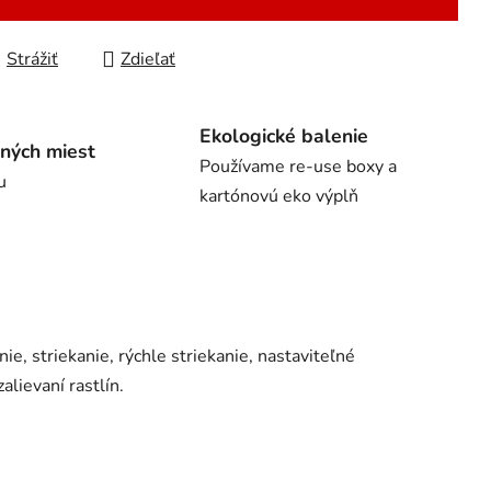
Strážiť
Zdieľať
Ekologické balenie
ných miest
Používame re-use boxy a
u
kartónovú eko výplň
e, striekanie, rýchle striekanie, nastaviteľné
lievaní rastlín.