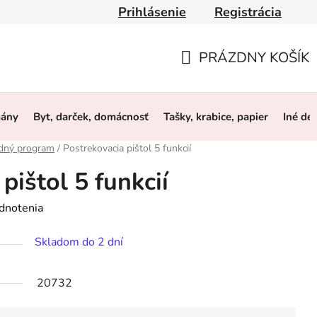
Prihlásenie
Registrácia
y
Obchodné podmienky
Ochrana osobných údajov
O 
PRÁZDNY KOŠÍK
NÁKUPNÝ
KOŠÍK
mány
Byt, darček, domácnosť
Tašky, krabice, papier
Iné de
dný program
/
Postrekovacia pištol 5 funkcií
pištol 5 funkcií
dnotenia
Skladom do 2 dní
20732