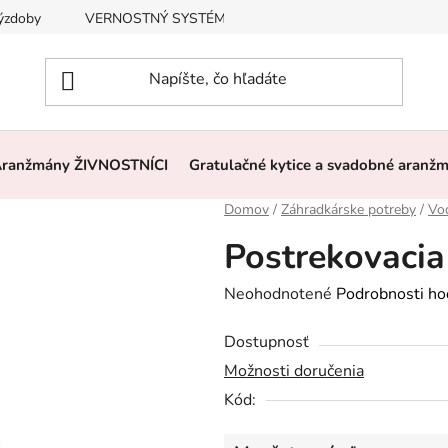
výzdoby
VERNOSTNÝ SYSTÉM, ZĽAVY
Často kladené otázk
ranžmány ŽIVNOSTNÍCI
Gratulačné kytice a svadobné aranž
Domov
/
Záhradkárske potreby
/
Vo
Postrekovacia 
Priemerné
Neohodnotené
Podrobnosti ho
hodnotenie
Dostupnosť
produktu
Možnosti doručenia
je
Kód:
0,0
z