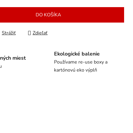
DO KOŠÍKA
Strážiť
Zdieľať
Ekologické balenie
ných miest
Používame re-use boxy a
u
kartónovú eko výplň