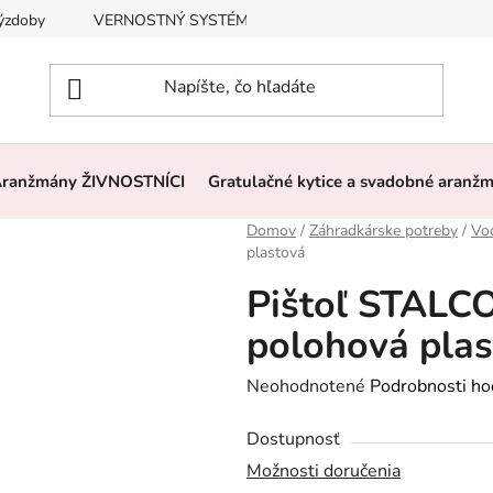
výzdoby
VERNOSTNÝ SYSTÉM, ZĽAVY
Často kladené otázk
ranžmány ŽIVNOSTNÍCI
Gratulačné kytice a svadobné aranž
Domov
/
Záhradkárske potreby
/
Vo
plastová
Pištoľ STALC
polohová pla
Priemerné
Neohodnotené
Podrobnosti ho
hodnotenie
Dostupnosť
produktu
Možnosti doručenia
je