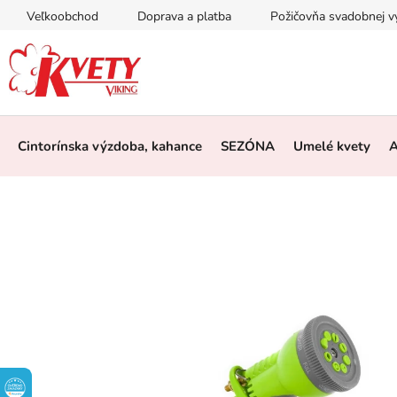
Prejsť
Veľkoobchod
Doprava a platba
Požičovňa svadobnej 
na
obsah
Cintorínska výzdoba, kahance
SEZÓNA
Umelé kvety
A