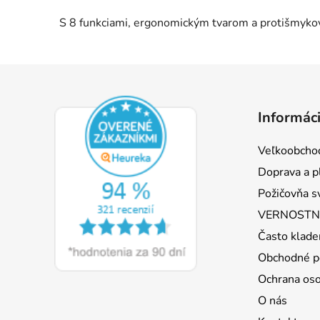
S 8 funkciami, ergonomickým tvarom a protišmy
Z
á
Informáci
p
ä
Veľkoobcho
t
Doprava a p
i
Požičovňa s
e
VERNOSTNÝ
Často klade
Obchodné p
Ochrana os
O nás