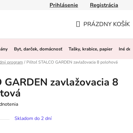
Prihlásenie
Registrácia
y
Obchodné podmienky
Ochrana osobných údajov
O 
PRÁZDNY KOŠÍK
NÁKUPNÝ
KOŠÍK
mány
Byt, darček, domácnosť
Tašky, krabice, papier
Iné de
dný program
/
Pištoľ STALCO GARDEN zavlažovacia 8 polohová
O GARDEN zavlažovacia 8
stová
dnotenia
Skladom do 2 dní