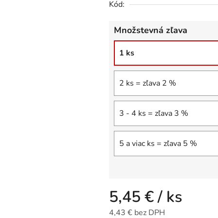
Kód:
0,0
z
Množstevná zľava
5
hviezdičiek.
1 ks
2 ks = zľava 2 %
3 - 4 ks = zľava 3 %
5 a viac ks = zľava 5 %
5,45 €
/ ks
4,43 € bez DPH