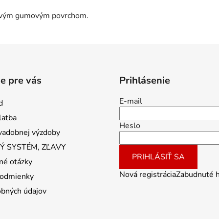
kovým gumovým povrchom.
e pre vás
Prihlásenie
E-mail
d
latba
Heslo
vadobnej výzdoby
 SYSTÉM, ZĽAVY
PRIHLÁSIŤ SA
né otázky
Nová registrácia
Zabudnuté 
odmienky
obných údajov