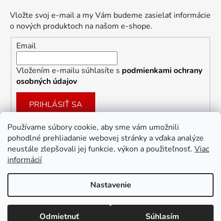
Vložte svoj e-mail a my Vám budeme zasielať informácie
o nových produktoch na našom e-shope.
Email
Vložením e-mailu súhlasíte s
podmienkami ochrany
osobných údajov
PRIHLÁSIŤ SA
Používame súbory cookie, aby sme vám umožnili
pohodlné prehliadanie webovej stránky a vďaka analýze
Facebook
neustále zlepšovali jej funkcie, výkon a použiteľnosť.
Viac
informácií
Nastavenie
Vytvoril Shoptet
Odmietnuť
Súhlasím
Copyright 2026
Dekoracie-darceky.sk
. Všetky práva