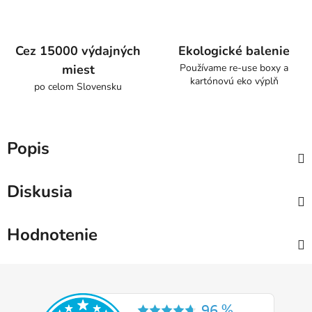
Cez 15000 výdajných
Ekologické balenie
miest
Používame re-use boxy a
kartónovú eko výplň
po celom Slovensku
Popis
Diskusia
Hodnotenie
Z
á
p