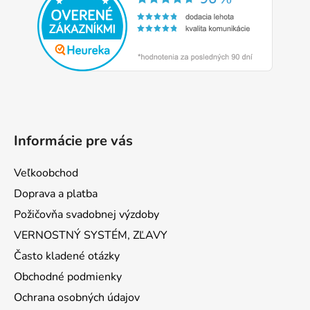
ä
t
i
e
Informácie pre vás
Veľkoobchod
Doprava a platba
Požičovňa svadobnej výzdoby
VERNOSTNÝ SYSTÉM, ZĽAVY
Často kladené otázky
Obchodné podmienky
Ochrana osobných údajov