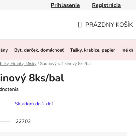
Prihlásenie
Registrácia
y
Obchodné podmienky
Ochrana osobných údajov
O 
PRÁZDNY KOŠÍK
NÁKUPNÝ
KOŠÍK
mány
Byt, darček, domácnosť
Tašky, krabice, papier
Iné de
hlíky, Hranty, Misky
/
Sadbový rašelinový 8ks/bal
inový 8ks/bal
dnotenia
Skladom do 2 dní
22702