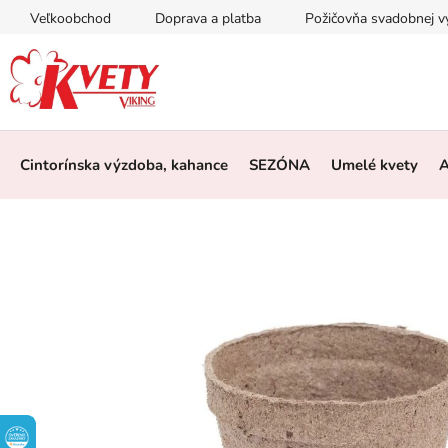
Prejsť
Veľkoobchod
Doprava a platba
Požičovňa svadobnej 
na
obsah
Cintorínska výzdoba, kahance
SEZÓNA
Umelé kvety
A