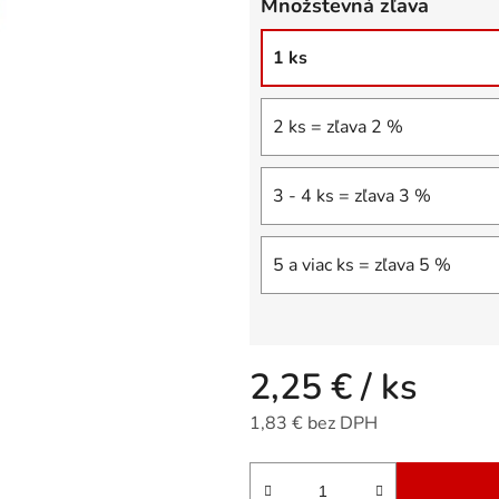
Množstevná zľava
5
hviezdičiek.
1 ks
2 ks = zľava 2 %
3 - 4 ks = zľava 3 %
5 a viac ks = zľava 5 %
2,25 €
/ ks
1,83 € bez DPH
Jednotková cena: