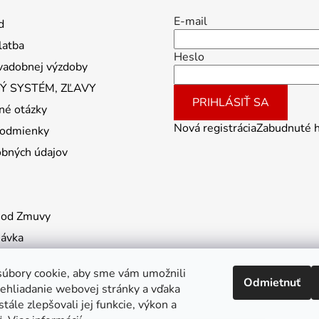
E-mail
d
latba
Heslo
vadobnej výzdoby
 SYSTÉM, ZĽAVY
PRIHLÁSIŤ SA
né otázky
Nová registrácia
Zabudnuté 
odmienky
obných údajov
 od Zmuvy
návka
úbory cookie, aby sme vám umožnili
Odmietnuť
ehliadanie webovej stránky a vďaka
tále zlepšovali jej funkcie, výkon a