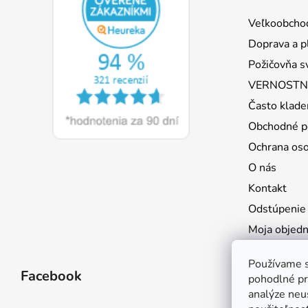
ä
Veľkoobcho
t
Doprava a p
i
Požičovňa s
e
VERNOSTNÝ
Často klade
Obchodné p
Ochrana os
O nás
Kontakt
Odstúpenie
Moja objed
Používame s
Facebook
pohodlné pr
analýze neus