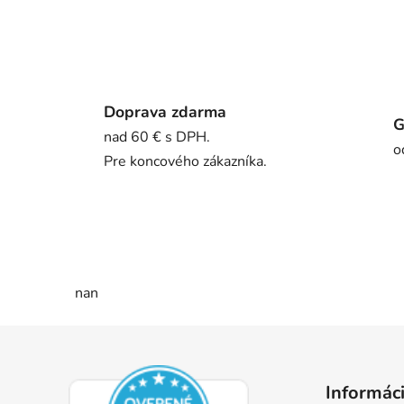
Doprava zdarma
G
nad 60 € s DPH.
o
Pre koncového zákazníka.
nan
Z
á
Informáci
p