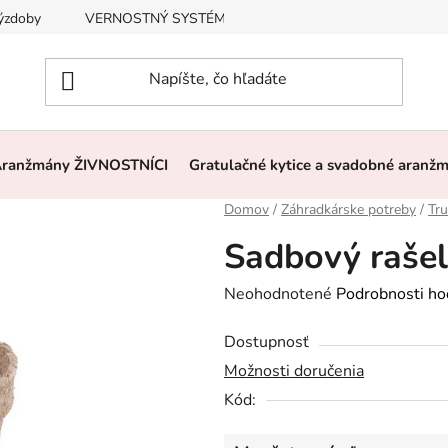
výzdoby
VERNOSTNÝ SYSTÉM, ZĽAVY
Často kladené otázk
ranžmány ŽIVNOSTNÍCI
Gratulačné kytice a svadobné aranž
Domov
/
Záhradkárske potreby
/
Tru
Sadbový rašel
Priemerné
Neohodnotené
Podrobnosti ho
hodnotenie
Dostupnosť
produktu
Možnosti doručenia
je
Kód:
0,0
z