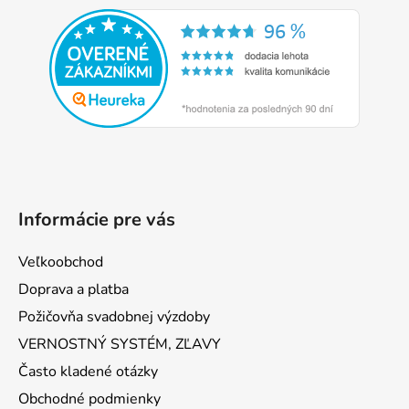
á
p
ä
t
i
e
Informácie pre vás
Veľkoobchod
Doprava a platba
Požičovňa svadobnej výzdoby
VERNOSTNÝ SYSTÉM, ZĽAVY
Často kladené otázky
Obchodné podmienky