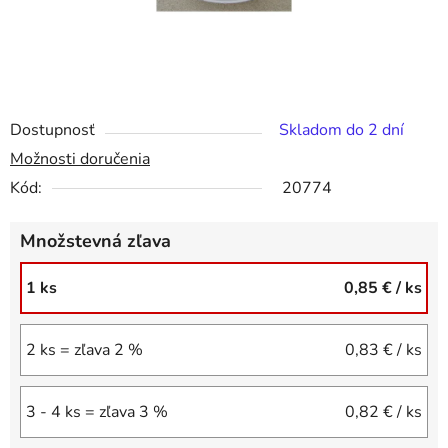
Dostupnosť
Skladom do 2 dní
Možnosti doručenia
Kód:
20774
Množstevná zľava
1 ks
0,85 €
/ ks
2 ks = zľava 2 %
0,83 €
/ ks
3 - 4 ks = zľava 3 %
0,82 €
/ ks