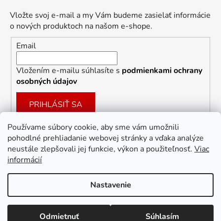
Vložte svoj e-mail a my Vám budeme zasielať informácie
o nových produktoch na našom e-shope.
Email
Vložením e-mailu súhlasíte s
podmienkami ochrany
osobných údajov
PRIHLÁSIŤ SA
Používame súbory cookie, aby sme vám umožnili
pohodlné prehliadanie webovej stránky a vďaka analýze
Facebook
neustále zlepšovali jej funkcie, výkon a použiteľnosť.
Viac
informácií
Nastavenie
Vytvoril Shoptet
Odmietnuť
Súhlasím
Copyright 2026
Dekoracie-darceky.sk
. Všetky práva