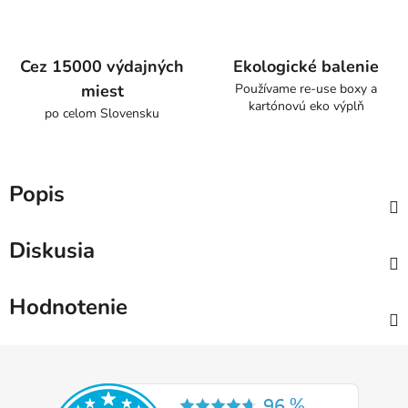
Cez 15000 výdajných
Ekologické balenie
miest
Používame re-use boxy a
kartónovú eko výplň
po celom Slovensku
Popis
Diskusia
Hodnotenie
Z
á
p