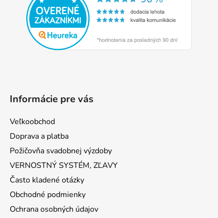
ä
t
i
e
Informácie pre vás
Veľkoobchod
Doprava a platba
Požičovňa svadobnej výzdoby
VERNOSTNÝ SYSTÉM, ZĽAVY
Často kladené otázky
Obchodné podmienky
Ochrana osobných údajov