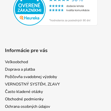
ä
t
i
e
Informácie pre vás
Veľkoobchod
Doprava a platba
Požičovňa svadobnej výzdoby
VERNOSTNÝ SYSTÉM, ZĽAVY
Často kladené otázky
Obchodné podmienky
Ochrana osobných údajov