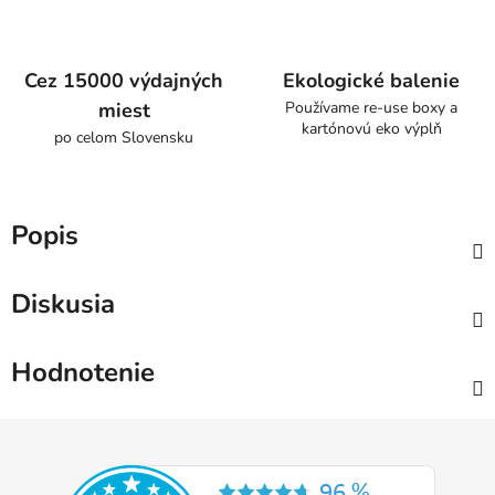
Cez 15000 výdajných
Ekologické balenie
miest
Používame re-use boxy a
kartónovú eko výplň
po celom Slovensku
Popis
Diskusia
Hodnotenie
Z
á
p