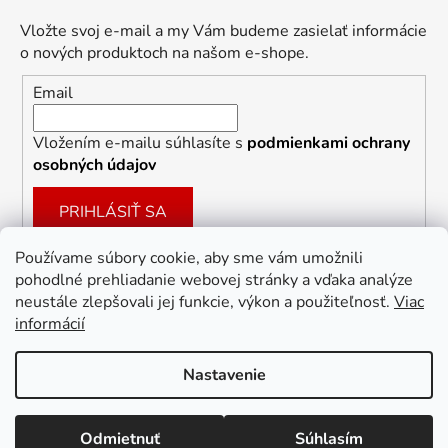
Vložte svoj e-mail a my Vám budeme zasielať informácie
o nových produktoch na našom e-shope.
Email
Vložením e-mailu súhlasíte s
podmienkami ochrany
osobných údajov
PRIHLÁSIŤ SA
Používame súbory cookie, aby sme vám umožnili
pohodlné prehliadanie webovej stránky a vďaka analýze
Facebook
neustále zlepšovali jej funkcie, výkon a použiteľnosť.
Viac
informácií
Nastavenie
Vytvoril Shoptet
Odmietnuť
Súhlasím
Copyright 2026
Dekoracie-darceky.sk
. Všetky práva