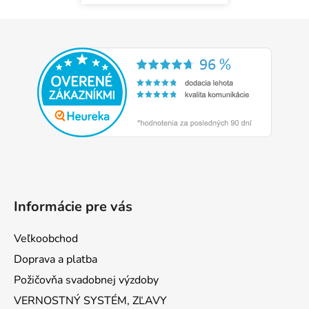
Z
á
p
ä
t
i
e
Informácie pre vás
Veľkoobchod
Doprava a platba
Požičovňa svadobnej výzdoby
VERNOSTNÝ SYSTÉM, ZĽAVY