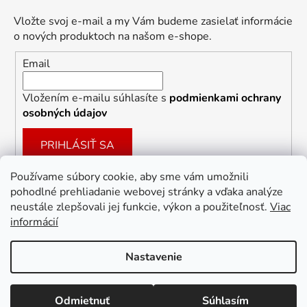
Vložte svoj e-mail a my Vám budeme zasielať informácie
o nových produktoch na našom e-shope.
Email
Vložením e-mailu súhlasíte s
podmienkami ochrany
osobných údajov
PRIHLÁSIŤ SA
Používame súbory cookie, aby sme vám umožnili
pohodlné prehliadanie webovej stránky a vďaka analýze
Facebook
neustále zlepšovali jej funkcie, výkon a použiteľnosť.
Viac
informácií
Nastavenie
Vytvoril Shoptet
Odmietnuť
Súhlasím
Copyright 2026
Dekoracie-darceky.sk
. Všetky práva