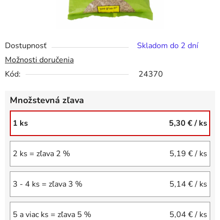
Dostupnosť
Skladom do 2 dní
Možnosti doručenia
Kód:
24370
Množstevná zľava
1 ks
5,30 €
/ ks
2 ks = zľava 2 %
5,19 €
/ ks
3 - 4 ks = zľava 3 %
5,14 €
/ ks
5 a viac ks = zľava 5 %
5,04 €
/ ks