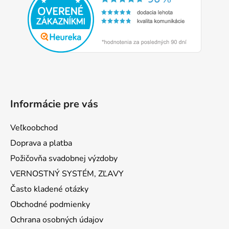
ä
t
i
e
Informácie pre vás
Veľkoobchod
Doprava a platba
Požičovňa svadobnej výzdoby
VERNOSTNÝ SYSTÉM, ZĽAVY
Často kladené otázky
Obchodné podmienky
Ochrana osobných údajov