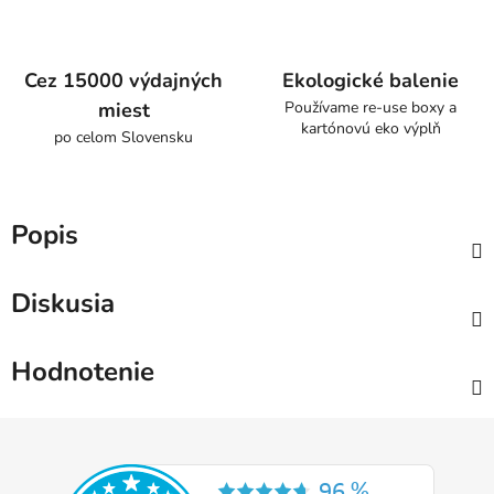
Cez 15000 výdajných
Ekologické balenie
miest
Používame re-use boxy a
kartónovú eko výplň
po celom Slovensku
Popis
Diskusia
Hodnotenie
Z
á
p