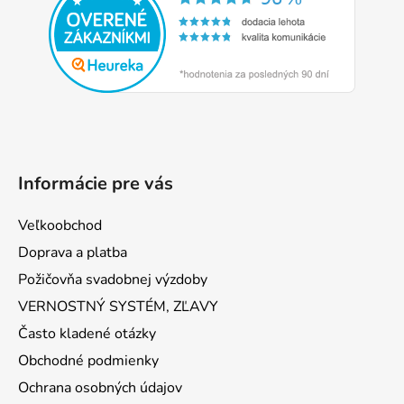
ä
t
i
e
Informácie pre vás
Veľkoobchod
Doprava a platba
Požičovňa svadobnej výzdoby
VERNOSTNÝ SYSTÉM, ZĽAVY
Často kladené otázky
Obchodné podmienky
Ochrana osobných údajov