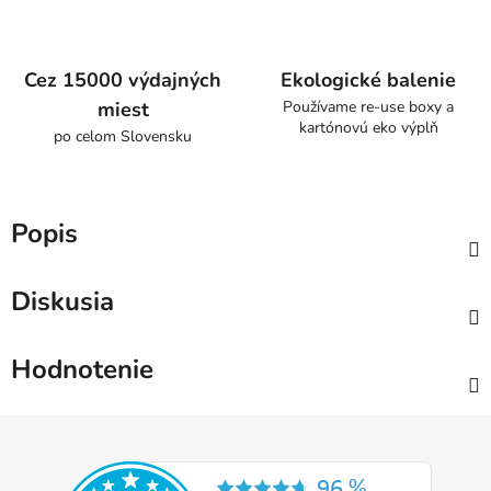
Cez 15000 výdajných
Ekologické balenie
miest
Používame re-use boxy a
kartónovú eko výplň
po celom Slovensku
Popis
Diskusia
Hodnotenie
Z
á
p