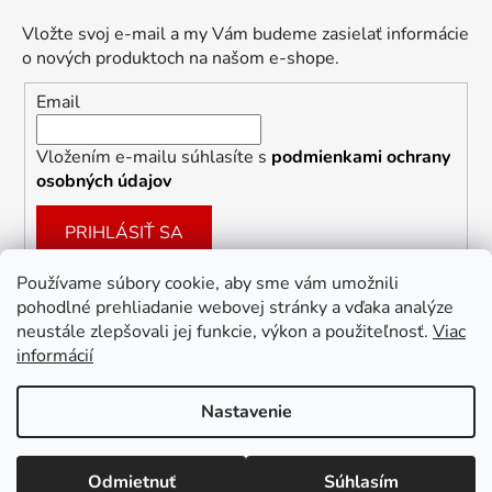
Vložte svoj e-mail a my Vám budeme zasielať informácie
o nových produktoch na našom e-shope.
Email
Vložením e-mailu súhlasíte s
podmienkami ochrany
osobných údajov
PRIHLÁSIŤ SA
Používame súbory cookie, aby sme vám umožnili
pohodlné prehliadanie webovej stránky a vďaka analýze
Facebook
neustále zlepšovali jej funkcie, výkon a použiteľnosť.
Viac
informácií
Nastavenie
Vytvoril Shoptet
Odmietnuť
Súhlasím
Copyright 2026
Dekoracie-darceky.sk
. Všetky práva