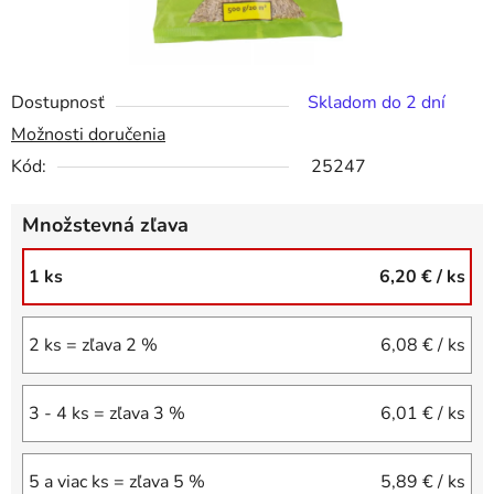
Dostupnosť
Skladom do 2 dní
Možnosti doručenia
Kód:
25247
Množstevná zľava
1 ks
6,20 €
/ ks
2 ks = zľava 2 %
6,08 €
/ ks
3 - 4 ks = zľava 3 %
6,01 €
/ ks
5 a viac ks = zľava 5 %
5,89 €
/ ks