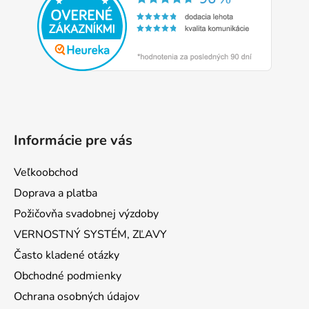
ä
t
i
e
Informácie pre vás
Veľkoobchod
Doprava a platba
Požičovňa svadobnej výzdoby
VERNOSTNÝ SYSTÉM, ZĽAVY
Často kladené otázky
Obchodné podmienky
Ochrana osobných údajov