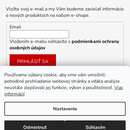
Vložte svoj e-mail a my Vám budeme zasielať informácie
o nových produktoch na našom e-shope.
Email
Vložením e-mailu súhlasíte s
podmienkami ochrany
osobných údajov
PRIHLÁSIŤ SA
Používame súbory cookie, aby sme vám umožnili
pohodlné prehliadanie webovej stránky a vďaka analýze
Facebook
neustále zlepšovali jej funkcie, výkon a použiteľnosť.
Viac
informácií
Nastavenie
Vytvoril Shoptet
Odmietnuť
Súhlasím
Copyright 2026
Dekoracie-darceky.sk
. Všetky práva