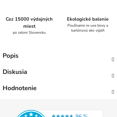
Cez 15000 výdajných
Ekologické balenie
miest
Používame re-use boxy a
kartónovú eko výplň
po celom Slovensku
Popis
Diskusia
Hodnotenie
Z
á
p