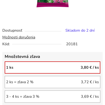
Dostupnosť
Skladom do 2 dní
Možnosti doručenia
Kód:
20181
Množstevná zľava
1 ks
3,80 €
/ ks
2 ks = zľava 2 %
3,72 €
/ ks
3 - 4 ks = zľava 3 %
3,69 €
/ ks