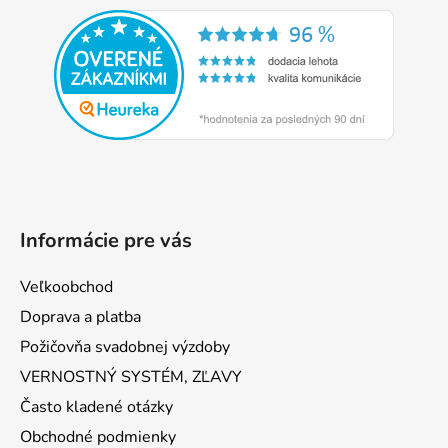
á
p
ä
t
i
e
Informácie pre vás
Veľkoobchod
Doprava a platba
Požičovňa svadobnej výzdoby
VERNOSTNÝ SYSTÉM, ZĽAVY
Často kladené otázky
Obchodné podmienky