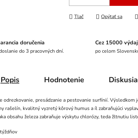
Tlač
Opýtať sa
arancia doručenia
Cez 15000 výdaj
doslanie do 3 pracovných dní.
po celom Slovensk
Popis
Hodnotenie
Diskusia
e odrezkovanie, presádzanie a pestovanie surfínií.
Výsledkom je
y rašelín, kvalitný vyzretý kôrový humus a íl zabraňujúci vyplav
ka obsahu železa zabraňuje výskytu chlorózy, teda žltnutiu list
 týždňov