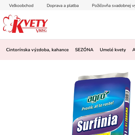
Prejsť
Veľkoobchod
Doprava a platba
Požičovňa svadobnej 
na
obsah
Cintorínska výzdoba, kahance
SEZÓNA
Umelé kvety
A