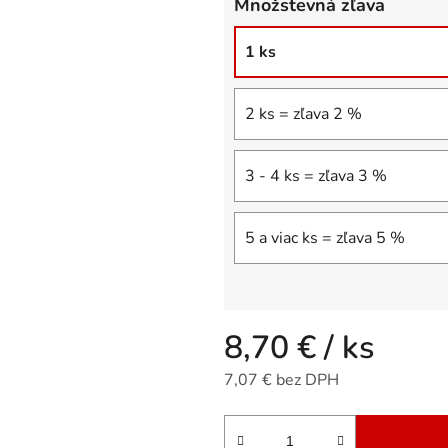
Množstevná zľava
5
hviezdičiek.
1 ks
2 ks = zľava 2 %
3 - 4 ks = zľava 3 %
5 a viac ks = zľava 5 %
8,70 €
/ ks
7,07 € bez DPH
Jednotková cena: