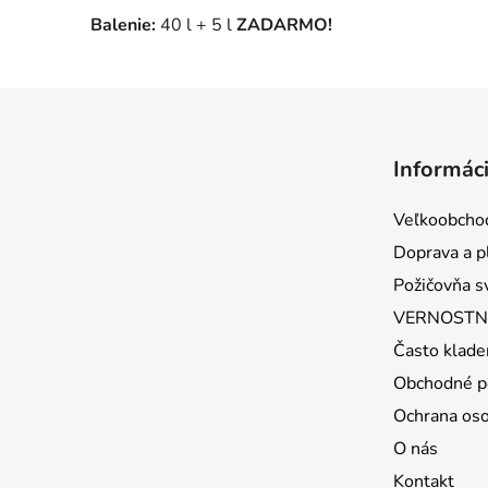
Balenie:
40 l + 5 l
ZADARMO!
Z
á
Informáci
p
ä
Veľkoobcho
t
Doprava a p
i
Požičovňa s
e
VERNOSTNÝ
Často klade
Obchodné p
Ochrana os
O nás
Kontakt