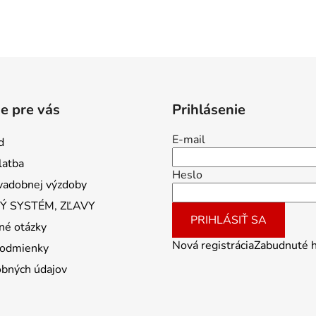
e pre vás
Prihlásenie
E-mail
d
latba
Heslo
vadobnej výzdoby
 SYSTÉM, ZĽAVY
PRIHLÁSIŤ SA
né otázky
Nová registrácia
Zabudnuté 
odmienky
obných údajov