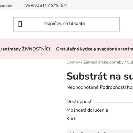
výzdoby
VERNOSTNÝ SYSTÉM, ZĽAVY
Často kladené otázk
ranžmány ŽIVNOSTNÍCI
Gratulačné kytice a svadobné aranž
Domov
/
Záhradkárske potreby
/
Sub
Substrát na su
Priemerné
Neohodnotené
Podrobnosti ho
hodnotenie
Dostupnosť
produktu
Možnosti doručenia
je
Kód:
0,0
z