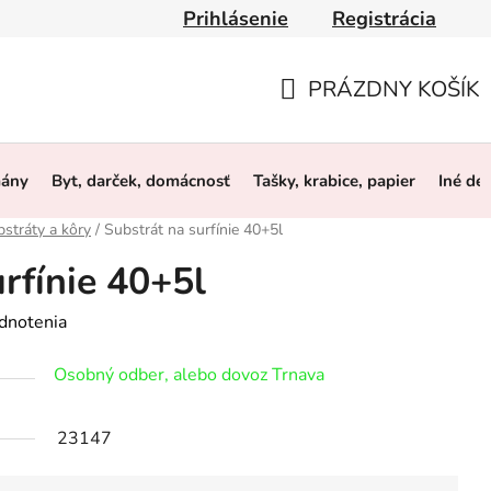
Prihlásenie
Registrácia
y
Obchodné podmienky
Ochrana osobných údajov
O 
PRÁZDNY KOŠÍK
NÁKUPNÝ
KOŠÍK
mány
Byt, darček, domácnosť
Tašky, krabice, papier
Iné de
stráty a kôry
/
Substrát na surfínie 40+5l
rfínie 40+5l
dnotenia
Osobný odber, alebo dovoz Trnava
23147