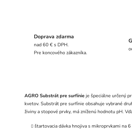
Doprava zdarma
G
nad 60 € s DPH.
o
Pre koncového zákazníka.
AGRO Substrát pre surfínie
je špeciálne určený pr
kvetov.
Substrát pre surfínie obsahuje vybrané druh
živiny a stopové prvky, má zníženú hodnotu pH.
Vďa
štartovacia dávka hnojiva s mikroprvkami na 6