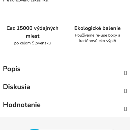
Pre koncového zákazníka.
Cez 15000 výdajných
Ekologické balenie
miest
Používame re-use boxy a
kartónovú eko výplň
po celom Slovensku
Popis
Diskusia
Hodnotenie
Z
á