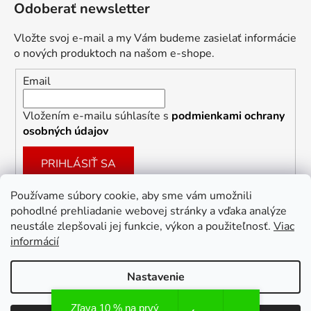
Odoberať newsletter
Vložte svoj e-mail a my Vám budeme zasielať informácie
o nových produktoch na našom e-shope.
Email
Vložením e-mailu súhlasíte s
podmienkami ochrany
osobných údajov
PRIHLÁSIŤ SA
Používame súbory cookie, aby sme vám umožnili
pohodlné prehliadanie webovej stránky a vďaka analýze
Facebook
neustále zlepšovali jej funkcie, výkon a použiteľnosť.
Viac
informácií
Nastavenie
Vytvoril Shoptet
Zľava 10 % na prvý