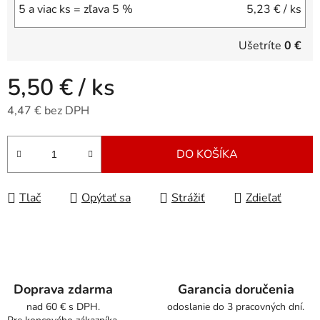
5 a viac ks = zľava 5 %
5,23 €
/ ks
Ušetríte
0 €
5,50 €
/ ks
4,47 € bez DPH
Jednotková cena:
DO KOŠÍKA
Tlač
Opýtať sa
Strážiť
Zdieľať
Doprava zdarma
Garancia doručenia
nad 60 € s DPH.
odoslanie do 3 pracovných dní.