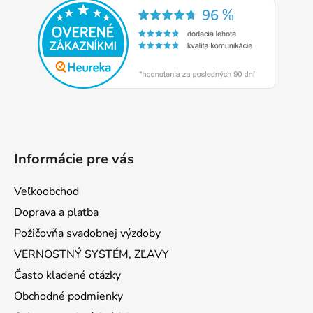
p
ä
t
i
e
Informácie pre vás
Veľkoobchod
Doprava a platba
Požičovňa svadobnej výzdoby
VERNOSTNÝ SYSTÉM, ZĽAVY
Často kladené otázky
Obchodné podmienky