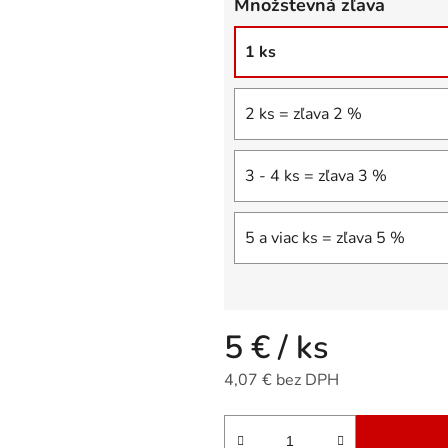
Množstevná zľava
5
hviezdičiek.
1 ks
2 ks = zľava 2 %
3 - 4 ks = zľava 3 %
5 a viac ks = zľava 5 %
5 €
/ ks
4,07 € bez DPH
Jednotková cena: