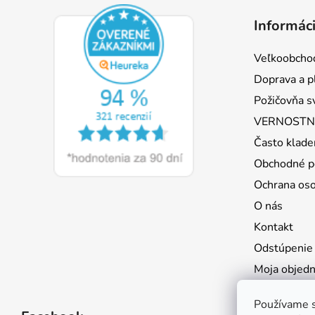
á
Informáci
p
ä
Veľkoobcho
t
Doprava a p
i
Požičovňa s
e
VERNOSTNÝ
Často klade
Obchodné p
Ochrana os
O nás
Kontakt
Odstúpenie
Moja objed
Používame s