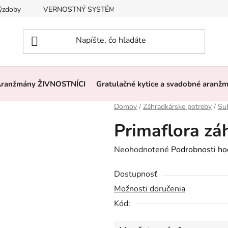
výzdoby
VERNOSTNÝ SYSTÉM, ZĽAVY
Často kladené otázk
ranžmány ŽIVNOSTNÍCI
Gratulačné kytice a svadobné aranž
Domov
/
Záhradkárske potreby
/
Sub
Primaflora zá
Priemerné
Neohodnotené
Podrobnosti ho
hodnotenie
Dostupnosť
produktu
Možnosti doručenia
je
Kód:
0,0
z