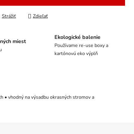
Strážiť
Zdieľať
Ekologické balenie
ných miest
Používame re-use boxy a
u
kartónovú eko výplň
och • vhodný na výsadbu okrasných stromov a