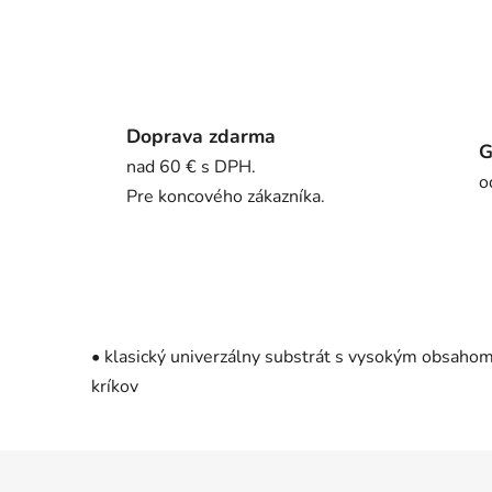
Doprava zdarma
G
nad 60 € s DPH.
o
Pre koncového zákazníka.
• klasický univerzálny substrát s vysokým obsahom
kríkov
Z