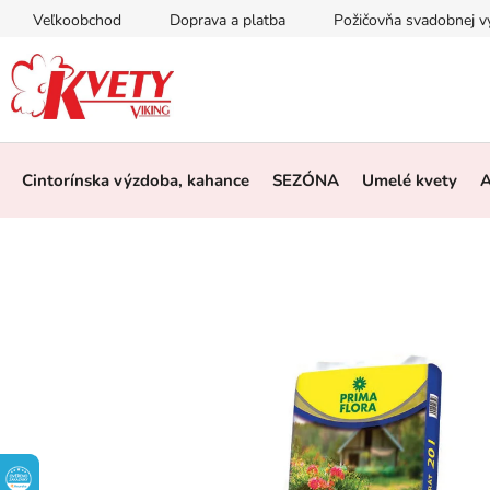
Prejsť
Veľkoobchod
Doprava a platba
Požičovňa svadobnej 
na
obsah
Cintorínska výzdoba, kahance
SEZÓNA
Umelé kvety
A