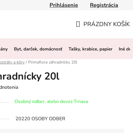
Prihlásenie
Registrácia
y
Obchodné podmienky
Ochrana osobných údajov
O 
PRÁZDNY KOŠÍK
NÁKUPNÝ
KOŠÍK
mány
Byt, darček, domácnosť
Tašky, krabice, papier
Iné de
stráty a kôry
/
Primaflora záhradnícky 20l
hradnícky 20l
dnotenia
Osobný odber, alebo dovoz Trnava
20220 OSOBY ODBER