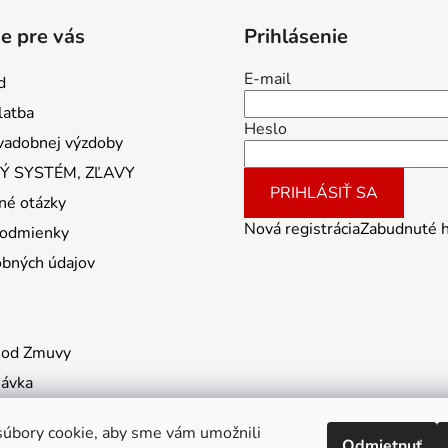
e pre vás
Prihlásenie
E-mail
d
latba
Heslo
vadobnej výzdoby
 SYSTÉM, ZĽAVY
PRIHLÁSIŤ SA
né otázky
Nová registrácia
Zabudnuté 
odmienky
obných údajov
 od Zmuvy
návka
úbory cookie, aby sme vám umožnili
Odmietnuť