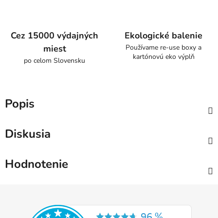
Cez 15000 výdajných
Ekologické balenie
miest
Používame re-use boxy a
kartónovú eko výplň
po celom Slovensku
Popis
Diskusia
Hodnotenie
Z
á
p