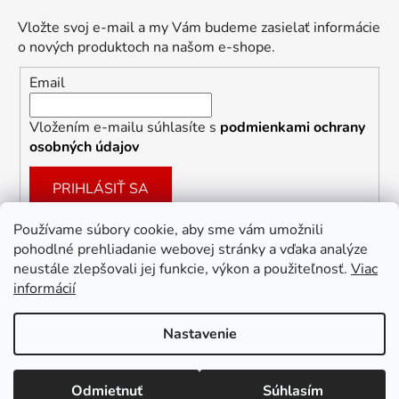
Vložte svoj e-mail a my Vám budeme zasielať informácie
o nových produktoch na našom e-shope.
Email
Vložením e-mailu súhlasíte s
podmienkami ochrany
osobných údajov
PRIHLÁSIŤ SA
Používame súbory cookie, aby sme vám umožnili
pohodlné prehliadanie webovej stránky a vďaka analýze
Facebook
neustále zlepšovali jej funkcie, výkon a použiteľnosť.
Viac
informácií
Nastavenie
Vytvoril Shoptet
Odmietnuť
Súhlasím
Copyright 2026
Dekoracie-darceky.sk
. Všetky práva