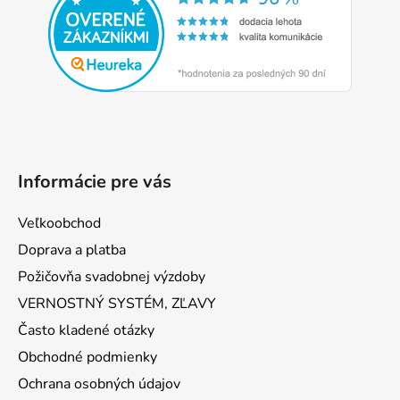
ä
t
i
e
Informácie pre vás
Veľkoobchod
Doprava a platba
Požičovňa svadobnej výzdoby
VERNOSTNÝ SYSTÉM, ZĽAVY
Často kladené otázky
Obchodné podmienky
Ochrana osobných údajov