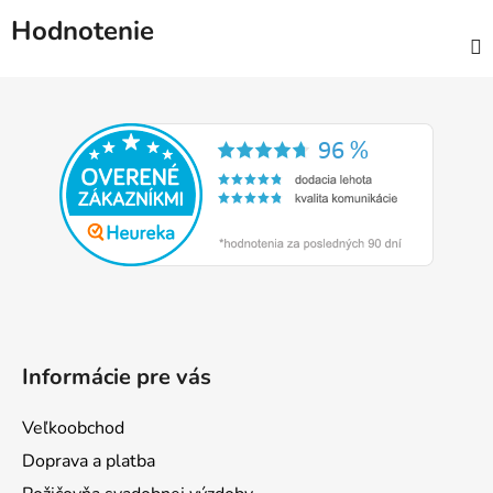
Hodnotenie
Z
á
p
ä
t
i
e
Informácie pre vás
Veľkoobchod
Doprava a platba