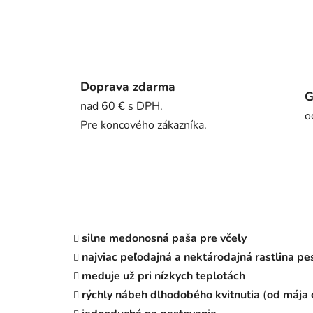
Doprava zdarma
G
nad 60 € s DPH.
o
Pre koncového zákazníka.
s
ilne medonosná
paša pre včely
n
ajviac
peľodajná
a
nektárodajná
rastlina
pe
m
eduje už pri
nízkych
teplotách
r
ýchly nábeh
dlhodobého kvitnutia
(od
mája