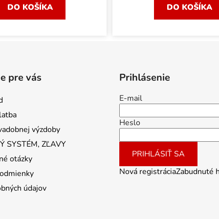
DO KOŠÍKA
DO KOŠÍKA
e pre vás
Prihlásenie
E-mail
d
latba
Heslo
vadobnej výzdoby
 SYSTÉM, ZĽAVY
PRIHLÁSIŤ SA
né otázky
Nová registrácia
Zabudnuté 
odmienky
obných údajov