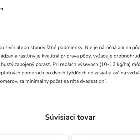
ám
ebu živín alebo stanovištné podmienky. Nie je náročná ani na pô
ania rastliny je kvalitná príprava pôdy, vyžaduje drobnohrudk
 hustý zapojený porast. Pri redších výsevoch (10-12 kg/ha) môž
plotných pomeroch po dvoch týždňoch od zasiatia začína vzchád
pomerov, za minimálny počet sa ráta dvadsať dní.
Súvisiaci tovar