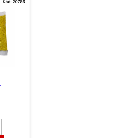
Kód:
20786
í