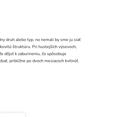
dny druh alebo typ, no nemali by sme ju siať
ovitú štruktúru. Pri hustejších výsevoch,
e dôjsť k zaburineniu, čo spôsobuje
zať, približne po dvoch mesiacoch kvitnúť.