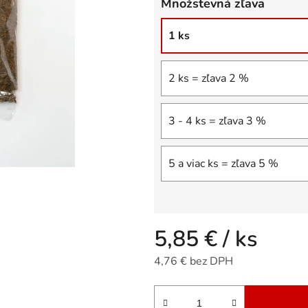
Množstevná zľava
5
hviezdičiek.
1 ks
2 ks = zľava 2 %
3 - 4 ks = zľava 3 %
5 a viac ks = zľava 5 %
5,85 €
/ ks
4,76 € bez DPH
Jednotková cena: