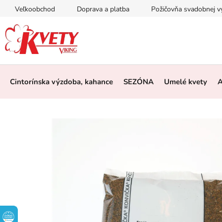
Prejsť
Veľkoobchod
Doprava a platba
Požičovňa svadobnej 
na
obsah
Cintorínska výzdoba, kahance
SEZÓNA
Umelé kvety
A