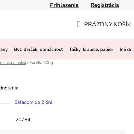
Prihlásenie
Registrácia
y
Obchodné podmienky
Ochrana osobných údajov
O 
PRÁZDNY KOŠÍK
NÁKUPNÝ
KOŠÍK
mány
Byt, darček, domácnosť
Tašky, krabice, papier
Iné de
mienka a osivá
/
Facélia 300g
dnotenia
Skladom do 2 dní
20784