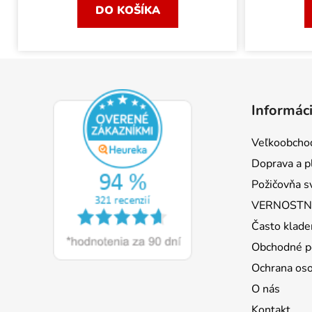
DO KOŠÍKA
Z
á
Informáci
p
ä
Veľkoobcho
t
Doprava a p
i
Požičovňa s
e
VERNOSTNÝ
Často klade
Obchodné p
Ochrana os
O nás
Kontakt