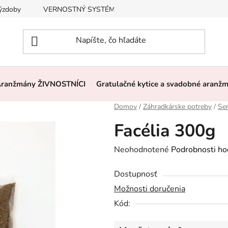
výzdoby
VERNOSTNÝ SYSTÉM, ZĽAVY
Často kladené otázk
ranžmány ŽIVNOSTNÍCI
Gratulačné kytice a svadobné aranž
Domov
/
Záhradkárske potreby
/
Se
Facélia 300g
Priemerné
Neohodnotené
Podrobnosti ho
hodnotenie
Dostupnosť
produktu
Možnosti doručenia
je
Kód:
0,0
z