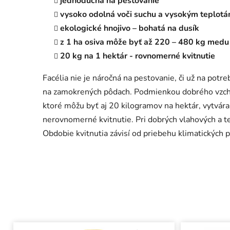
j
ednoduchá na
pestovanie
v
ysoko
odolná
voči suchu a vysokým teplot
e
kologické hnojivo
– bohatá na dusík
z
1 ha osiva môže byť až 220 – 480 kg medu
20 kg na
1 hektár -
rovnomerné kvitnutie
Facélia nie je náročná na pestovanie, či už na potr
na zamokrených pôdach. Podmienkou dobrého vzchádz
ktoré môžu byť aj 20 kilogramov na hektár, vytvára
nerovnomerné kvitnutie. Pri dobrých vlahových a te
Obdobie kvitnutia závisí od priebehu klimatických 