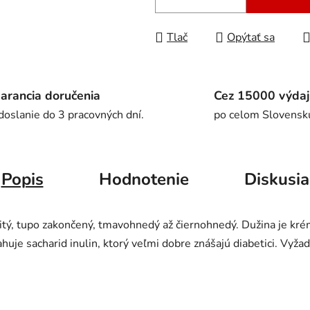
Tlač
Opýtať sa
arancia doručenia
Cez 15000 výdaj
doslanie do 3 pracovných dní.
po celom Slovensk
Popis
Hodnotenie
Diskusia
tý, tupo zakončený, tmavohnedý až čiernohnedý. Dužina je kr
uje sacharid inulin, ktorý veľmi dobre znášajú diabetici. Vyžad