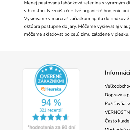
Menej pestovaná lahôdková zelenina s výrazným d
vlhkosťou. Neznáša čerstvé organické hnojenie ani 
Vysievame v marci až začiatkom apríla do riadkov 
októbra postupne do jary. Môžeme vysievať aj v au
môžeme skladovať po celú zimu založené v piesku
Z
á
Informáci
p
ä
Veľkoobcho
t
Doprava a p
i
Požičovňa s
e
VERNOSTNÝ
Často klade
Obchodné p