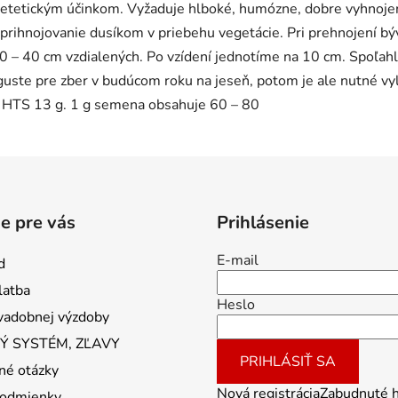
ietetickým účinkom. Vyžaduje hlboké, humózne, dobre vyhnoje
prihnojovanie dusíkom v priebehu vegetácie. Pri prehnojení býv
30 – 40 cm vzdialených. Po vzídení jednotíme na 10 cm. Spoľah
guste pre zber v budúcom roku na jeseň, potom je ale nutné vy
. HTS 13 g. 1 g semena obsahuje 60 – 80
e pre vás
Prihlásenie
E-mail
d
latba
Heslo
vadobnej výzdoby
 SYSTÉM, ZĽAVY
PRIHLÁSIŤ SA
né otázky
Nová registrácia
Zabudnuté 
odmienky