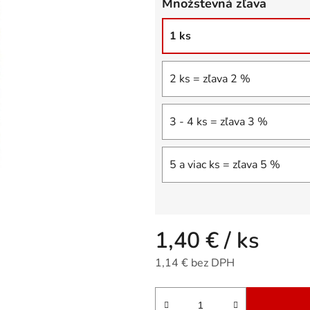
Množstevná zľava
5
hviezdičiek.
1 ks
2 ks = zľava 2 %
3 - 4 ks = zľava 3 %
5 a viac ks = zľava 5 %
1,40 €
/ ks
1,14 € bez DPH
Jednotková cena: