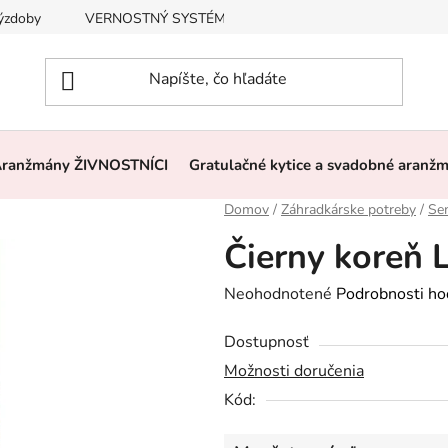
výzdoby
VERNOSTNÝ SYSTÉM, ZĽAVY
Často kladené otázk
ranžmány ŽIVNOSTNÍCI
Gratulačné kytice a svadobné aranž
Domov
/
Záhradkárske potreby
/
Se
Čierny koreň 
Priemerné
Neohodnotené
Podrobnosti ho
hodnotenie
Dostupnosť
produktu
Možnosti doručenia
je
Kód:
0,0
z