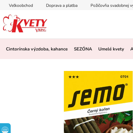
Prejsť
Veľkoobchod
Doprava a platba
Požičovňa svadobnej 
na
obsah
Cintorínska výzdoba, kahance
SEZÓNA
Umelé kvety
A