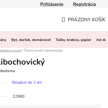
Prihlásenie
Registrácia
y
Obchodné podmienky
Ochrana osobných údajov
O 
PRÁZDNY KOŠÍK
NÁKUPNÝ
KOŠÍK
mány
Byt, darček, domácnosť
Tašky, krabice, papier
Iné de
mienka a osivá
/
Čierny koreň Libochovický
Libochovický
dnotenia
Skladom do 2 dní
22980