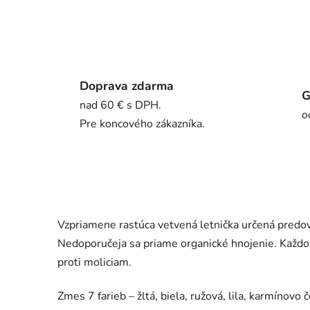
Doprava zdarma
G
nad 60 € s DPH.
o
Pre koncového zákazníka.
Vzpriamene rastúca vetvená letnička určená predov
Nedoporučeja sa priame organické hnojenie. Každoro
proti moliciam.
Zmes 7 farieb – žltá, biela, ružová, lila, karmínovo