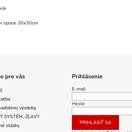
ník
a v spone 30x30cm
e pre vás
Prihlásenie
E-mail
d
latba
Heslo
vadobnej výzdoby
 SYSTÉM, ZĽAVY
PRIHLÁSIŤ SA
né otázky