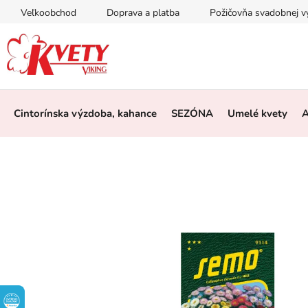
Prejsť
Veľkoobchod
Doprava a platba
Požičovňa svadobnej 
na
obsah
Cintorínska výzdoba, kahance
SEZÓNA
Umelé kvety
A