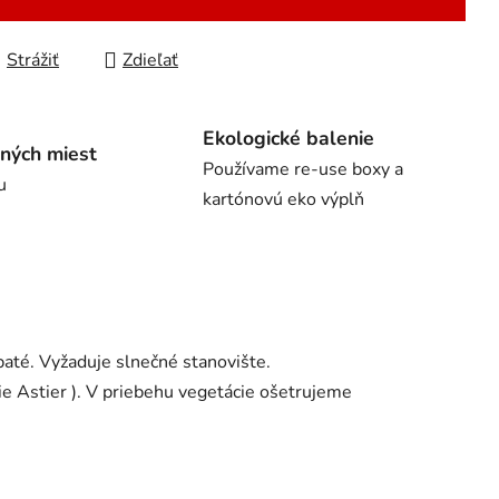
Strážiť
Zdieľať
Ekologické balenie
ných miest
Používame re-use boxy a
u
kartónovú eko výplň
até. Vyžaduje slnečné stanovište.
ie Astier ). V priebehu vegetácie ošetrujeme