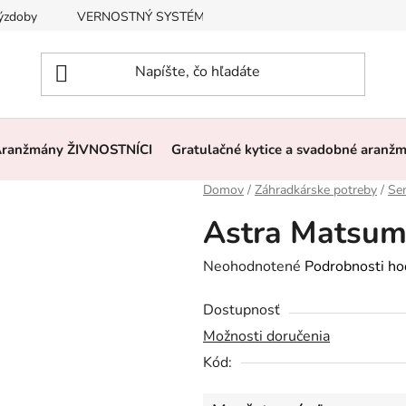
výzdoby
VERNOSTNÝ SYSTÉM, ZĽAVY
Často kladené otázk
ranžmány ŽIVNOSTNÍCI
Gratulačné kytice a svadobné aranž
Domov
/
Záhradkárske potreby
/
Se
Astra Matsum
Priemerné
Neohodnotené
Podrobnosti ho
hodnotenie
Dostupnosť
produktu
Možnosti doručenia
je
Kód:
0,0
z