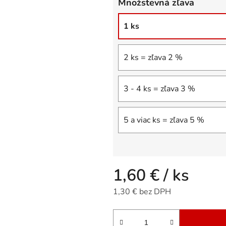
Množstevná zľava
5
hviezdičiek.
1 ks
2 ks = zľava 2 %
3 - 4 ks = zľava 3 %
5 a viac ks = zľava 5 %
1,60 €
/ ks
1,30 € bez DPH
Jednotková cena: