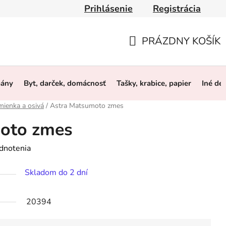
Prihlásenie
Registrácia
y
Obchodné podmienky
Ochrana osobných údajov
O 
PRÁZDNY KOŠÍK
NÁKUPNÝ
KOŠÍK
mány
Byt, darček, domácnosť
Tašky, krabice, papier
Iné de
mienka a osivá
/
Astra Matsumoto zmes
oto zmes
dnotenia
Skladom do 2 dní
20394