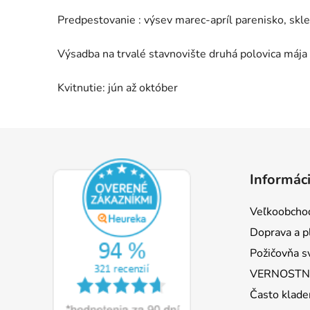
Predpestovanie : výsev marec-apríl parenisko, skle
Výsadba na trvalé stavnovište druhá polovica máj
Kvitnutie: jún až október
Z
á
Informáci
p
ä
Veľkoobcho
t
Doprava a p
i
Požičovňa s
e
VERNOSTNÝ
Často klade