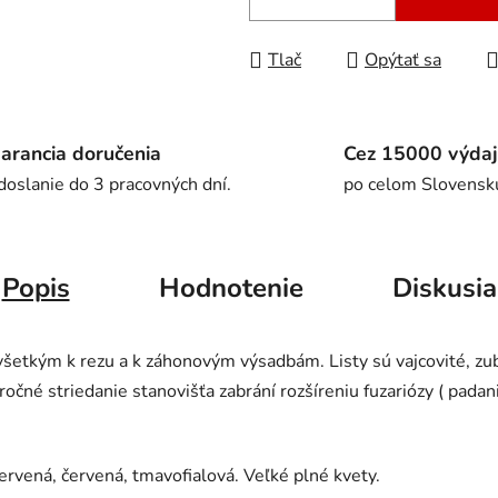
Tlač
Opýtať sa
arancia doručenia
Cez 15000 výdaj
doslanie do 3 pracovných dní.
po celom Slovensk
Popis
Hodnotenie
Diskusia
šetkým k rezu a k záhonovým výsadbám. Listy sú vajcovité, zub
čné striedanie stanovišťa zabrání rozšíreniu fuzariózy ( padan
 červená, červená, tmavofialová. Veľké plné kvety.