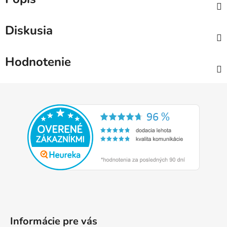
Diskusia
Hodnotenie
Z
á
p
ä
t
i
e
Informácie pre vás