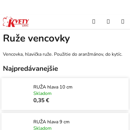
Prejsť
na
obsah
Hľadať
NÁKUP
Domov
/
Umelé kvety
/
Vencovky, hlavičky
/
Ruže vencovky
KOŠÍK
Ruže vencovky
Vencovka, hlavička ruže. Použitie do aranžmánov, do kytíc.
Najpredávanejšie
RUŽA hlava 10 cm
Skladom
0,35 €
RUŽA hlava 9 cm
Skladom