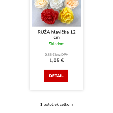
p
i
i
e
s
p
p
r
r
o
RUŽA hlavička 12
o
d
cm
d
u
Skladom
u
k
k
0,85 € bez DPH
t
1,05 €
t
o
o
v
v
DETAIL
1
položiek celkom
O
v