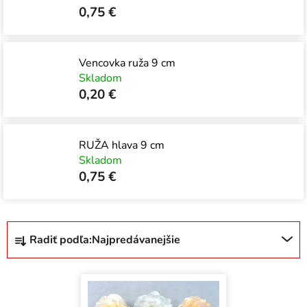
0,75 €
Vencovka ruža 9 cm
Skladom
0,20 €
RUŽA hlava 9 cm
Skladom
0,75 €
R
Radiť podľa:
Najpredávanejšie
a
d
V
e
ý
n