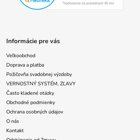
i
e
Informácie pre vás
Veľkoobchod
Doprava a platba
Požičovňa svadobnej výzdoby
VERNOSTNÝ SYSTÉM, ZĽAVY
Často kladené otázky
Obchodné podmienky
Ochrana osobných údajov
O nás
Kontakt
Odstúpenie od Zmuvy