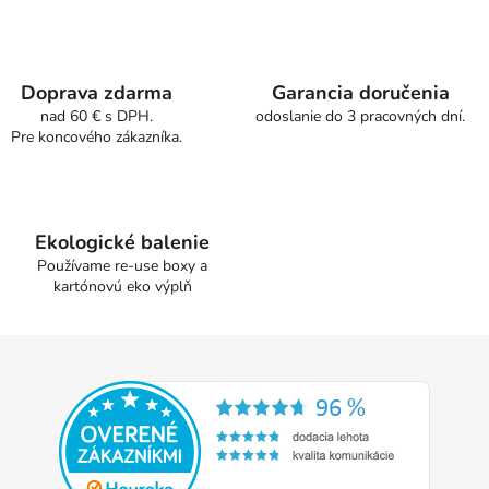
l
á
d
a
Doprava zdarma
Garancia doručenia
c
nad 60 € s DPH.
odoslanie do 3 pracovných dní.
Pre koncového zákazníka.
i
e
p
r
v
Ekologické balenie
k
Používame re-use boxy a
y
kartónovú eko výplň
v
ý
Z
p
á
i
p
s
u
ä
t