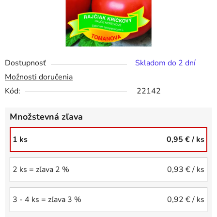
Dostupnosť
Skladom do 2 dní
Možnosti doručenia
Kód:
22142
Množstevná zľava
1 ks
0,95 €
/ ks
2 ks = zľava 2 %
0,93 €
/ ks
3 - 4 ks = zľava 3 %
0,92 €
/ ks