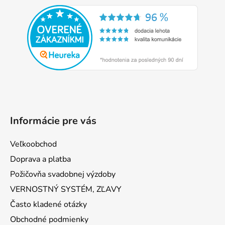
á
p
ä
t
i
e
Informácie pre vás
Veľkoobchod
Doprava a platba
Požičovňa svadobnej výzdoby
VERNOSTNÝ SYSTÉM, ZĽAVY
Často kladené otázky
Obchodné podmienky