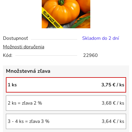
Dostupnosť
Skladom do 2 dní
Možnosti doručenia
Kód:
22960
Množstevná zľava
1 ks
3,75 €
/ ks
2 ks = zľava 2 %
3,68 €
/ ks
3 - 4 ks = zľava 3 %
3,64 €
/ ks