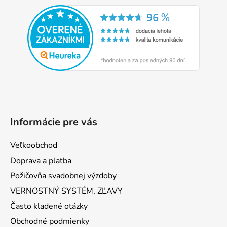
á
p
ä
t
i
e
Informácie pre vás
Veľkoobchod
Doprava a platba
Požičovňa svadobnej výzdoby
VERNOSTNÝ SYSTÉM, ZĽAVY
Často kladené otázky
Obchodné podmienky