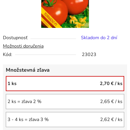
Dostupnosť
Skladom do 2 dní
Možnosti doručenia
Kód:
23023
Množstevná zľava
1 ks
2,70 €
/ ks
2 ks = zľava 2 %
2,65 €
/ ks
3 - 4 ks = zľava 3 %
2,62 €
/ ks