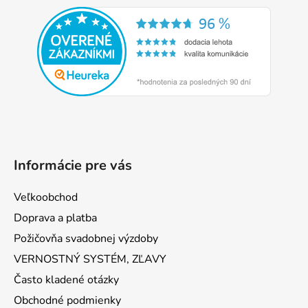
á
p
ä
t
i
e
Informácie pre vás
Veľkoobchod
Doprava a platba
Požičovňa svadobnej výzdoby
VERNOSTNÝ SYSTÉM, ZĽAVY
Často kladené otázky
Obchodné podmienky