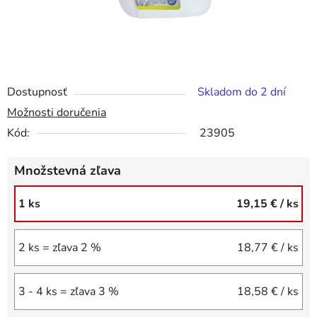
Dostupnosť
Skladom do 2 dní
Možnosti doručenia
Kód:
23905
Množstevná zľava
1 ks
19,15 €
/ ks
2 ks = zľava 2 %
18,77 €
/ ks
3 - 4 ks = zľava 3 %
18,58 €
/ ks