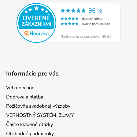
á
p
ä
t
i
e
Informácie pre vás
Veľkoobchod
Doprava a platba
Požičovňa svadobnej výzdoby
VERNOSTNÝ SYSTÉM, ZĽAVY
Často kladené otázky
Obchodné podmienky