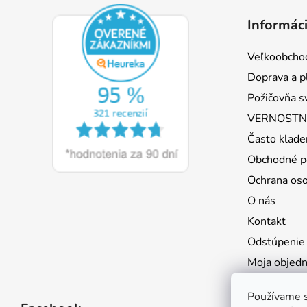
á
Informáci
p
ä
Veľkoobcho
t
Doprava a p
i
Požičovňa s
e
VERNOSTNÝ
Často klade
Obchodné p
Ochrana os
O nás
Kontakt
Odstúpenie
Moja objed
Používame s