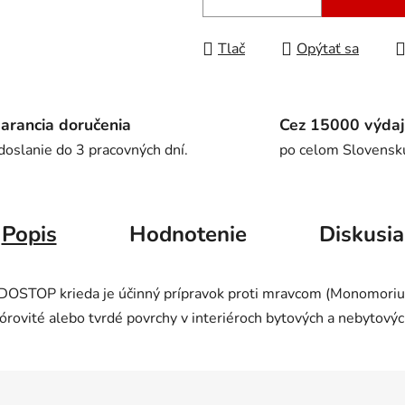
Tlač
Opýtať sa
arancia doručenia
Cez 15000 výdaj
doslanie do 3 pracovných dní.
po celom Slovensk
Popis
Hodnotenie
Diskusia
STOP krieda je účinný prípravok proti mravcom (Monomorium p
rovité alebo tvrdé povrchy v interiéroch bytových a nebytovýc