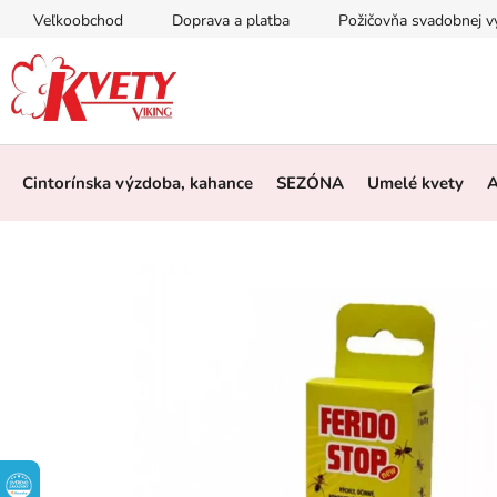
Prejsť
Veľkoobchod
Doprava a platba
Požičovňa svadobnej 
na
obsah
Cintorínska výzdoba, kahance
SEZÓNA
Umelé kvety
A