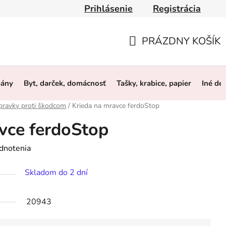
Prihlásenie
Registrácia
y
Obchodné podmienky
Ochrana osobných údajov
O 
PRÁZDNY KOŠÍK
NÁKUPNÝ
KOŠÍK
mány
Byt, darček, domácnosť
Tašky, krabice, papier
Iné de
pravky proti škodcom
/
Krieda na mravce ferdoStop
vce ferdoStop
dnotenia
Skladom do 2 dní
20943