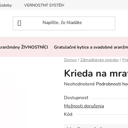
výzdoby
VERNOSTNÝ SYSTÉM, ZĽAVY
Často kladené otázk
ranžmány ŽIVNOSTNÍCI
Gratulačné kytice a svadobné aranž
Domov
/
Záhradkárske potreby
/
Prí
Krieda na mra
Priemerné
Neohodnotené
Podrobnosti ho
hodnotenie
Dostupnosť
produktu
Možnosti doručenia
je
Kód:
0,0
z