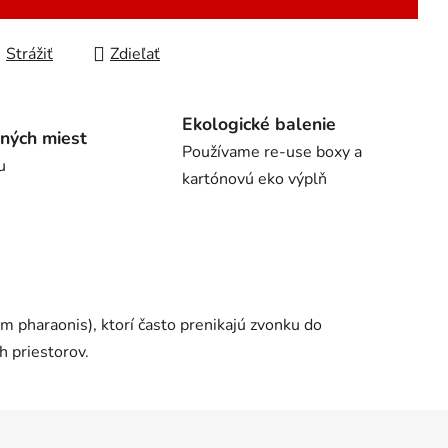
Strážiť
Zdieľať
Ekologické balenie
ných miest
Používame re-use boxy a
u
kartónovú eko výplň
haraonis), ktorí často prenikajú zvonku do
h priestorov.