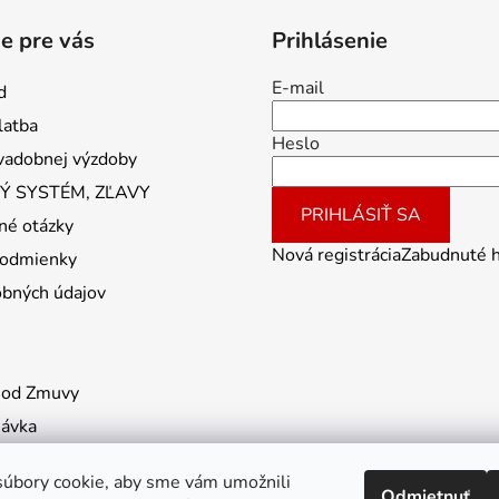
e pre vás
Prihlásenie
E-mail
d
latba
Heslo
vadobnej výzdoby
 SYSTÉM, ZĽAVY
PRIHLÁSIŤ SA
né otázky
Nová registrácia
Zabudnuté 
odmienky
obných údajov
 od Zmuvy
návka
úbory cookie, aby sme vám umožnili
Odmietnuť