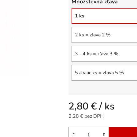
Množstevná zľava
5
hviezdičiek.
1 ks
2 ks = zľava 2 %
3 - 4 ks = zľava 3 %
5 a viac ks = zľava 5 %
2,80 €
/ ks
2,28 € bez DPH
Jednotková cena: