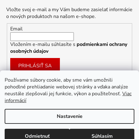
Vložte svoj e-mail a my Vám budeme zasielať informácie
o nových produktoch na našom e-shope.
Email
Vložením e-mailu súhlasíte s
podmienkami ochrany
osobných údajov
PRIHLÁSIŤ SA
Používame súbory cookie, aby sme vám umožnili
pohodlné prehliadanie webovej stránky a vďaka analýze
Facebook
neustále zlepšovali jej funkcie, výkon a použiteľnosť.
Viac
informácií
Nastavenie
Vytvoril Shoptet
Zľava 10 % na prvý
ÁNO
Nie
Odmietnuť
Súhlasím
Copyright 2026
Dekoracie-darceky.sk
. Všetky práva
nákup?