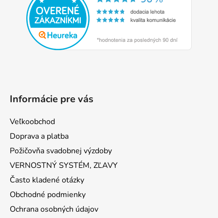
ä
t
i
e
Informácie pre vás
Veľkoobchod
Doprava a platba
Požičovňa svadobnej výzdoby
VERNOSTNÝ SYSTÉM, ZĽAVY
Často kladené otázky
Obchodné podmienky
Ochrana osobných údajov