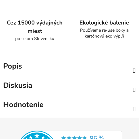
Cez 15000 výdajných
Ekologické balenie
miest
Používame re-use boxy a
kartónovú eko výplň
po celom Slovensku
Popis
Diskusia
Hodnotenie
Z
á
p