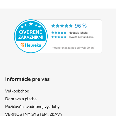
Z
á
p
ä
t
i
e
Informácie pre vás
Veľkoobchod
Doprava a platba
Požičovňa svadobnej výzdoby
VERNOSTNÝ SYSTÉM, ZĽAVY