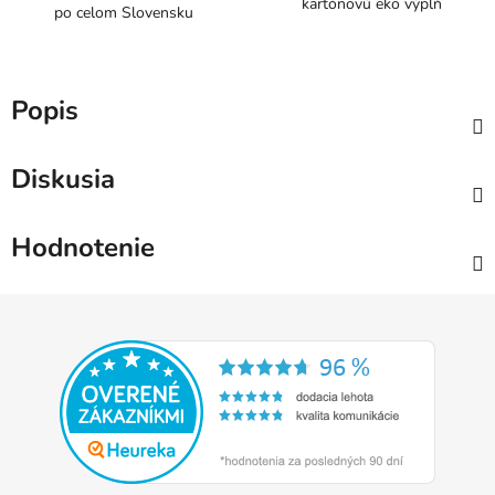
kartónovú eko výplň
po celom Slovensku
Popis
Diskusia
Hodnotenie
Z
á
p
ä
t
i
e