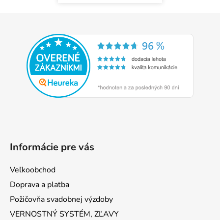
Z
á
p
ä
t
i
e
Informácie pre vás
Veľkoobchod
Doprava a platba
Požičovňa svadobnej výzdoby
VERNOSTNÝ SYSTÉM, ZĽAVY