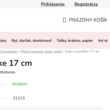
Prihlásenie
Registrácia
y
Obchodné podmienky
Ochrana osobných údajov
O 
PRÁZDNY KOŠÍK
NÁKUPNÝ
KOŠÍK
mány
Byt, darček, domácnosť
Tašky, krabice, papier
Iné de
 Chryzanémy
/
Pietne kamene, pietni anjeli
/
Anjel na paličke 17 cm
čke 17 cm
dnotenia
Skladom
31315