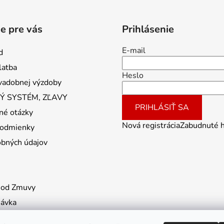
e pre vás
Prihlásenie
E-mail
d
latba
Heslo
vadobnej výzdoby
 SYSTÉM, ZĽAVY
PRIHLÁSIŤ SA
né otázky
Nová registrácia
Zabudnuté 
odmienky
obných údajov
 od Zmuvy
návka