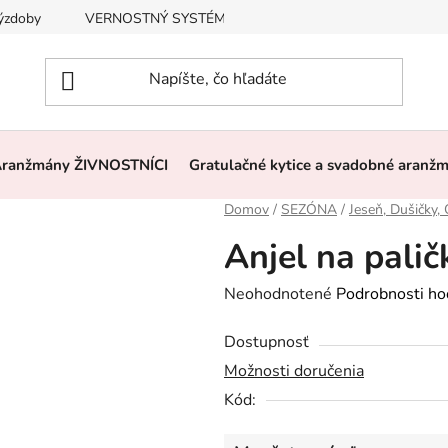
výzdoby
VERNOSTNÝ SYSTÉM, ZĽAVY
Často kladené otázk
ranžmány ŽIVNOSTNÍCI
Gratulačné kytice a svadobné aranž
Domov
/
SEZÓNA
/
Jeseň, Dušičky,
Anjel na pali
Priemerné
Neohodnotené
Podrobnosti ho
hodnotenie
Dostupnosť
produktu
Možnosti doručenia
je
Kód:
0,0
z