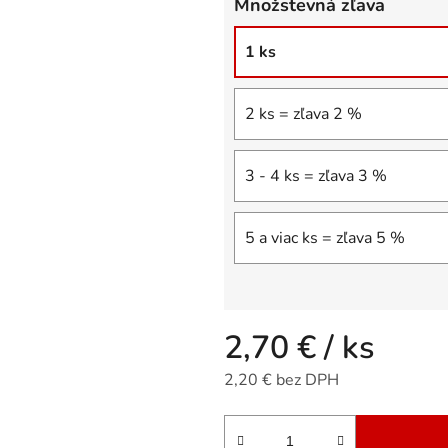
Množstevná zľava
5
hviezdičiek.
1 ks
2 ks = zľava 2 %
3 - 4 ks = zľava 3 %
5 a viac ks = zľava 5 %
2,70 €
/ ks
2,20 € bez DPH
Jednotková cena: