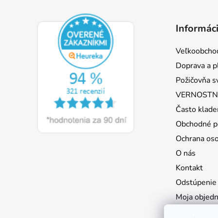
Z
á
Informáci
p
ä
Veľkoobcho
t
Doprava a p
i
Požičovňa s
e
VERNOSTNÝ
Často klade
Obchodné p
Ochrana os
O nás
Kontakt
Odstúpenie
Moja objed