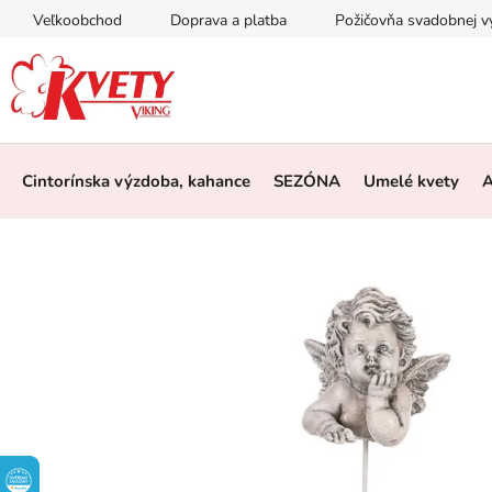
Prejsť
Veľkoobchod
Doprava a platba
Požičovňa svadobnej 
na
obsah
Cintorínska výzdoba, kahance
SEZÓNA
Umelé kvety
A